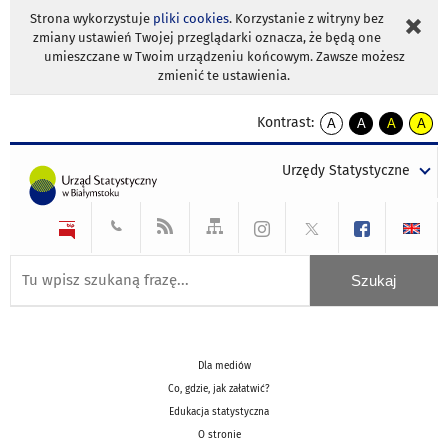
Strona wykorzystuje
pliki cookies
. Korzystanie z witryny bez
zmiany ustawień Twojej przeglądarki oznacza, że będą one
umieszczane w Twoim urządzeniu końcowym. Zawsze możesz
zmienić te ustawienia.
Kontrast:
A
A
A
A
kontrast
kontrast
kontrast
kontra
domyślny
biały
żółty
czarny
Urzędy Statystyczne
tekst
tekst
tekst
na
na
na
czarnym
czarnym
żółtym
Dla mediów
Co, gdzie, jak załatwić?
Edukacja statystyczna
O stronie