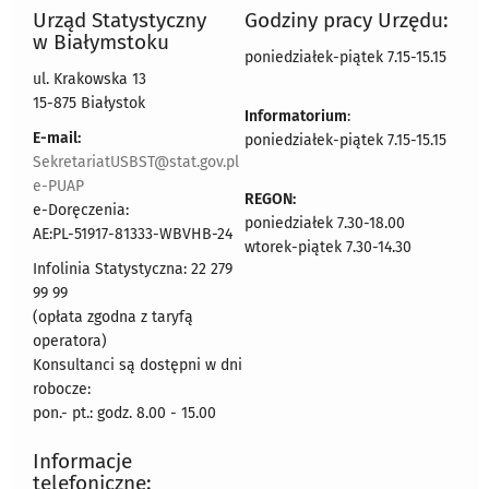
Urząd Statystyczny
Godziny pracy Urzędu:
w Białymstoku
poniedziałek-piątek 7.15-15.15
ul. Krakowska 13
15-875 Białystok
Informatorium
:
E-mail:
poniedziałek-piątek 7.15-15.15
SekretariatUSBST@stat.gov.pl
e-PUAP
REGON:
e-Doręczenia:
poniedziałek 7.30-18.00
AE:PL-51917-81333-WBVHB-24
wtorek-piątek 7.30-14.30
Infolinia Statystyczna: 22 279
99 99
(opłata zgodna z taryfą
operatora)
Konsultanci są dostępni w dni
robocze:
pon.- pt.: godz. 8.00 - 15.00
Informacje
telefoniczne: