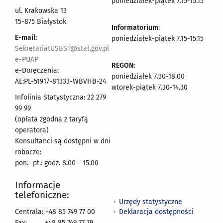
poniedziałek-piątek 7.15-15.15
ul. Krakowska 13
15-875 Białystok
Informatorium
:
E-mail:
poniedziałek-piątek 7.15-15.15
SekretariatUSBST@stat.gov.pl
e-PUAP
REGON:
e-Doręczenia:
poniedziałek 7.30-18.00
AE:PL-51917-81333-WBVHB-24
wtorek-piątek 7.30-14.30
Infolinia Statystyczna: 22 279
99 99
(opłata zgodna z taryfą
operatora)
Konsultanci są dostępni w dni
robocze:
pon.- pt.: godz. 8.00 - 15.00
Informacje
telefoniczne:
Urzędy statystyczne
Deklaracja dostępności
Centrala: +48 85 749 77 00
Fax:
+48 85 749 77 79