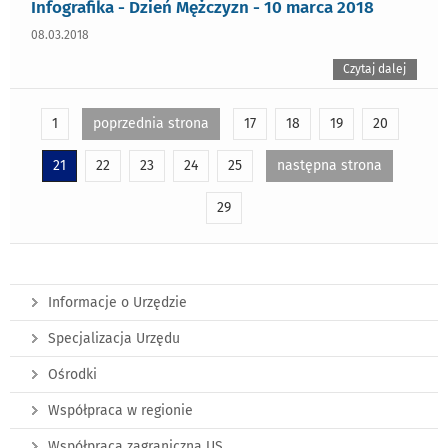
Infografika - Dzień Mężczyzn - 10 marca 2018
08.03.2018
Czytaj dalej
1
poprzednia strona
17
18
19
20
21
22
23
24
25
następna strona
29
Informacje o Urzędzie
Specjalizacja Urzędu
Ośrodki
Współpraca w regionie
Współpraca zagraniczna US