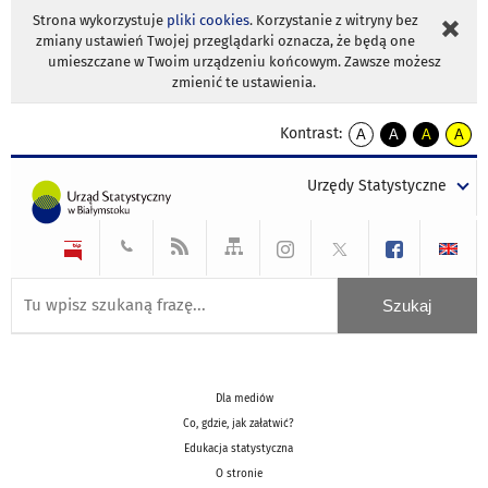
Strona wykorzystuje
pliki cookies
. Korzystanie z witryny bez
zmiany ustawień Twojej przeglądarki oznacza, że będą one
umieszczane w Twoim urządzeniu końcowym. Zawsze możesz
zmienić te ustawienia.
Kontrast:
A
A
A
A
kontrast
kontrast
kontrast
kontra
domyślny
biały
żółty
czarny
Urzędy Statystyczne
tekst
tekst
tekst
na
na
na
czarnym
czarnym
żółtym
Dla mediów
Co, gdzie, jak załatwić?
Edukacja statystyczna
O stronie