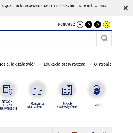
m urządzeniu końcowym. Zawsze możesz zmienić te ustawienia.
Kontrast:
A
A
A
A
kontrast
kontrast
kontrast
kontrast
domyślny
biały
żółty
czarny
tekst
tekst
tekst
na
na
na
czarnym
czarnym
żółtym
gdzie, jak załatwić?
Edukacja statystyczna
O stronie
REGON,
Badania
Urzędy
TERYT,
GUS
statystyczne
statystyczne
lasyfikacje