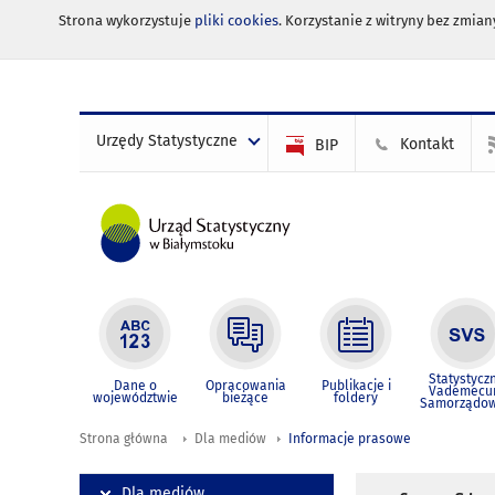
Strona wykorzystuje
pliki cookies
. Korzystanie z witryny bez zmi
Urzędy Statystyczne
Kontakt
BIP
Statystycz
Dane o
Opracowania
Publikacje i
Vademec
województwie
bieżące
foldery
Samorządo
Strona główna
Dla mediów
Informacje prasowe
Dla mediów