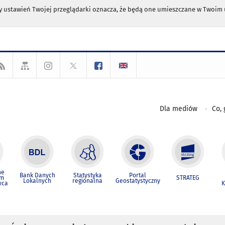
any ustawień Twojej przeglądarki oznacza, że będą one umieszczane w Twoi
Dla mediów
Co, 
ne
Bank Danych
Statystyka
Portal
um
STRATEG
Lokalnych
regionalna
Geostatystyczny
wca
K