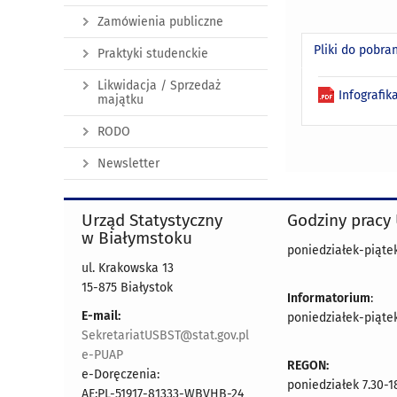
Zamówienia publiczne
Pliki do pobra
Praktyki studenckie
Likwidacja / Sprzedaż
Infografik
majątku
RODO
Newsletter
Urząd Statystyczny
Godziny pracy
w Białymstoku
poniedziałek-piątek 
ul. Krakowska 13
15-875 Białystok
Informatorium
:
E-mail:
poniedziałek-piątek 
SekretariatUSBST@stat.gov.pl
e-PUAP
REGON:
e-Doręczenia:
poniedziałek 7.30-1
AE:PL-51917-81333-WBVHB-24