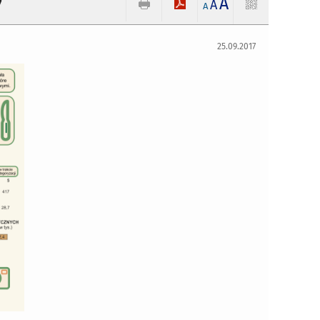
A
7
A
A
25.09.2017