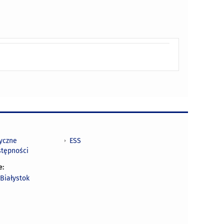
tyczne
ESS
stępności
e:
Białystok