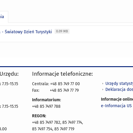
nia
a - Światowy Dzień Turystyki
0.09 MB
 Urzędu:
Informacje telefoniczne:
Urzędy statys
7.15-15.15
Centrala: +48 85 749 77 00
Deklaracja do
Fax:
+48 85 749 77 79
Informacje onlin
Informatorium:
e-Informacja US 
7.15-15.15
+48 85 7497 788
REGON:
+48 85 7497 782, 85 7497 774,
8.00
85 7497 754, 85 7497 719