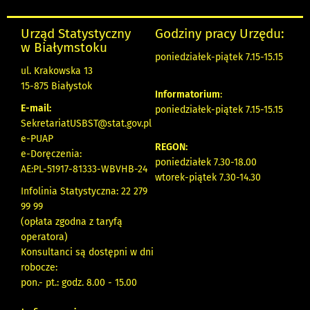
Urząd Statystyczny
Godziny pracy Urzędu:
w Białymstoku
poniedziałek-piątek 7.15-15.15
ul. Krakowska 13
15-875 Białystok
Informatorium
:
E-mail:
poniedziałek-piątek 7.15-15.15
SekretariatUSBST@stat.gov.pl
e-PUAP
REGON:
e-Doręczenia:
poniedziałek 7.30-18.00
AE:PL-51917-81333-WBVHB-24
wtorek-piątek 7.30-14.30
Infolinia Statystyczna: 22 279
99 99
(opłata zgodna z taryfą
operatora)
Konsultanci są dostępni w dni
robocze:
pon.- pt.: godz. 8.00 - 15.00