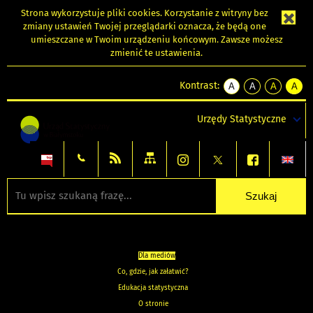
Strona wykorzystuje
pliki cookies
. Korzystanie z witryny bez
zmiany ustawień Twojej przeglądarki oznacza, że będą one
umieszczane w Twoim urządzeniu końcowym. Zawsze możesz
zmienić te ustawienia.
Kontrast:
A
A
A
A
kontrast
kontrast
kontrast
kontra
domyślny
biały
żółty
czarny
Urzędy Statystyczne
tekst
tekst
tekst
na
na
na
czarnym
czarnym
żółtym
Dla mediów
Co, gdzie, jak załatwić?
Edukacja statystyczna
O stronie