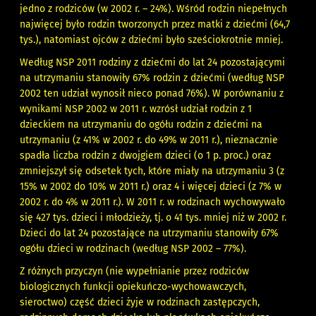
jedno z rodziców (w 2002 r. – 24%). Wśród rodzin niepełnych
najwięcej było rodzin tworzonych przez matki z dziećmi (64,7
tys.), natomiast ojców z dziećmi było sześciokrotnie mniej.
Według NSP 2011 rodziny z dziećmi do lat 24 pozostającymi
na utrzymaniu stanowiły 67% rodzin z dziećmi (według NSP
2002 ten udział wynosił nieco ponad 76%). W porównaniu z
wynikami NSP 2002 w 2011 r. wzrósł udział rodzin z 1
dzieckiem na utrzymaniu do ogółu rodzin z dziećmi na
utrzymaniu (z 41% w 2002 r. do 49% w 2011 r.), nieznacznie
spadła liczba rodzin z dwojgiem dzieci (o 1 p. proc.) oraz
zmniejszył się odsetek tych, które miały na utrzymaniu 3 (z
15% w 2002 do 10% w 2011 r.) oraz 4 i więcej dzieci (z 7% w
2002 r. do 4% w 2011 r.). W 2011 r. w rodzinach wychowywało
się 427 tys. dzieci i młodzieży, tj. o 41 tys. mniej niż w 2002 r.
Dzieci do lat 24 pozostające na utrzymaniu stanowiły 67%
ogółu dzieci w rodzinach (według NSP 2002 – 77%).
Z różnych przyczyn (nie wypełnianie przez rodziców
biologicznych funkcji opiekuńczo-wychowawczych,
sieroctwo) część dzieci żyje w rodzinach zastępczych,