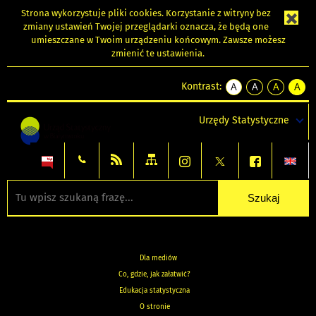
Strona wykorzystuje
pliki cookies
. Korzystanie z witryny bez
zmiany ustawień Twojej przeglądarki oznacza, że będą one
umieszczane w Twoim urządzeniu końcowym. Zawsze możesz
zmienić te ustawienia.
Kontrast:
A
A
A
A
kontrast
kontrast
kontrast
kontra
domyślny
biały
żółty
czarny
Urzędy Statystyczne
tekst
tekst
tekst
na
na
na
czarnym
czarnym
żółtym
Dla mediów
Co, gdzie, jak załatwić?
Edukacja statystyczna
O stronie