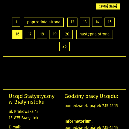
Czytaj dalej
1
poprzednia strona
12
13
14
15
16
17
18
19
20
następna strona
25
Urząd Statystyczny
Godziny pracy Urzędu:
w Białymstoku
poniedziałek-piątek 7.15-15.15
ul. Krakowska 13
15-875 Białystok
Informatorium
:
E-mail:
poniedziałek-piątek 7.15-15.15