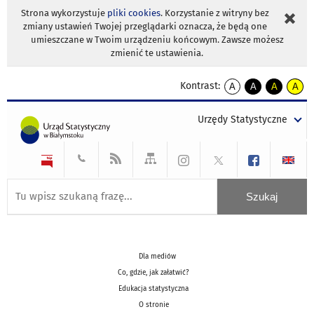
Strona wykorzystuje
pliki cookies
. Korzystanie z witryny bez
zmiany ustawień Twojej przeglądarki oznacza, że będą one
umieszczane w Twoim urządzeniu końcowym. Zawsze możesz
zmienić te ustawienia.
Kontrast:
A
A
A
A
kontrast
kontrast
kontrast
kontra
domyślny
biały
żółty
czarny
Urzędy Statystyczne
tekst
tekst
tekst
na
na
na
czarnym
czarnym
żółtym
Dla mediów
Co, gdzie, jak załatwić?
Edukacja statystyczna
O stronie