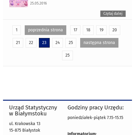
25.05.2016
Czytaj dalej
1
poprzednia strona
17
18
19
20
21
22
23
24
25
następna strona
25
Urząd Statystyczny
Godziny pracy Urzędu:
w Białymstoku
poniedziałek-piątek 7.15-15.15
ul. Krakowska 13
15-875 Białystok
Informatorium
: