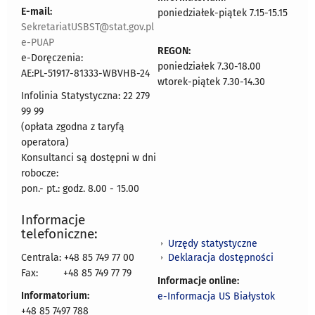
E-mail:
poniedziałek-piątek 7.15-15.15
SekretariatUSBST@stat.gov.pl
e-PUAP
REGON:
e-Doręczenia:
poniedziałek 7.30-18.00
AE:PL-51917-81333-WBVHB-24
wtorek-piątek 7.30-14.30
Infolinia Statystyczna: 22 279
99 99
(opłata zgodna z taryfą
operatora)
Konsultanci są dostępni w dni
robocze:
pon.- pt.: godz. 8.00 - 15.00
Informacje
telefoniczne:
Urzędy statystyczne
Deklaracja dostępności
Centrala: +48 85 749 77 00
Fax:
+48 85 749 77 79
Informacje online:
Informatorium:
e-Informacja US Białystok
+48 85 7497 788