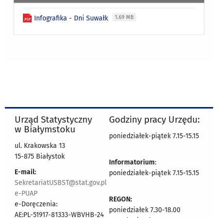
Infografika - Dni Suwałk
1.69 MB
Urząd Statystyczny
Godziny pracy Urzędu:
w Białymstoku
poniedziałek-piątek 7.15-15.15
ul. Krakowska 13
15-875 Białystok
Informatorium
:
E-mail:
poniedziałek-piątek 7.15-15.15
SekretariatUSBST@stat.gov.pl
e-PUAP
REGON:
e-Doręczenia:
poniedziałek 7.30-18.00
AE:PL-51917-81333-WBVHB-24