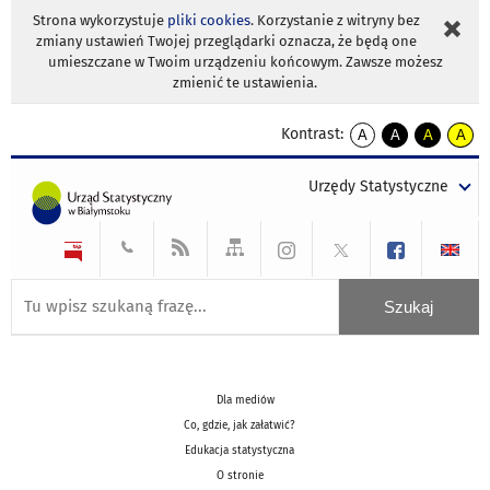
Strona wykorzystuje
pliki cookies
. Korzystanie z witryny bez
zmiany ustawień Twojej przeglądarki oznacza, że będą one
umieszczane w Twoim urządzeniu końcowym. Zawsze możesz
zmienić te ustawienia.
Kontrast:
A
A
A
A
kontrast
kontrast
kontrast
kontra
domyślny
biały
żółty
czarny
Urzędy Statystyczne
tekst
tekst
tekst
na
na
na
czarnym
czarnym
żółtym
Dla mediów
Co, gdzie, jak załatwić?
Edukacja statystyczna
O stronie