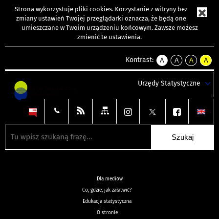
Strona wykorzystuje
pliki cookies
. Korzystanie z witryny bez
zmiany ustawień Twojej przeglądarki oznacza, że będą one
umieszczane w Twoim urządzeniu końcowym. Zawsze możesz
zmienić te ustawienia.
Kontrast:
A
A
A
A
kontrast
kontrast
kontrast
kontra
domyślny
biały
żółty
czarny
Urzędy Statystyczne
tekst
tekst
tekst
na
na
na
czarnym
czarnym
żółtym
Dla mediów
Co, gdzie, jak załatwić?
Edukacja statystyczna
O stronie