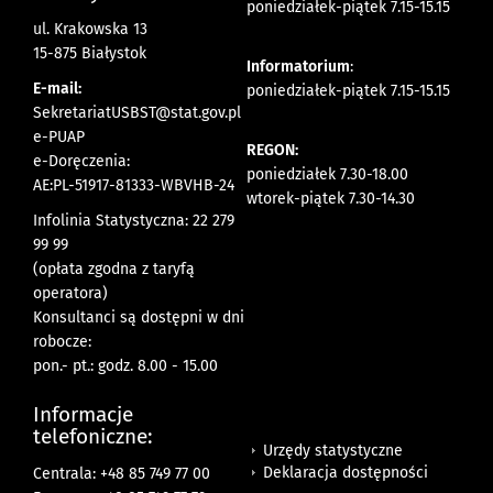
poniedziałek-piątek 7.15-15.15
ul. Krakowska 13
15-875 Białystok
Informatorium
:
E-mail:
poniedziałek-piątek 7.15-15.15
SekretariatUSBST@stat.gov.pl
e-PUAP
REGON:
e-Doręczenia:
poniedziałek 7.30-18.00
AE:PL-51917-81333-WBVHB-24
wtorek-piątek 7.30-14.30
Infolinia Statystyczna: 22 279
99 99
(opłata zgodna z taryfą
operatora)
Konsultanci są dostępni w dni
robocze:
pon.- pt.: godz. 8.00 - 15.00
Informacje
telefoniczne:
Urzędy statystyczne
Deklaracja dostępności
Centrala: +48 85 749 77 00