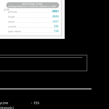
tyczne
ESS
stępności