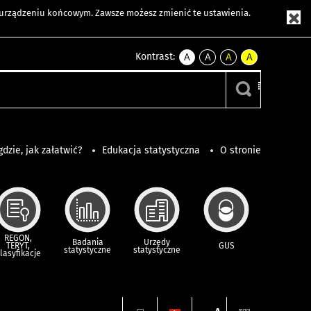
m urządzeniu końcowym. Zawsze możesz zmienić te ustawienia.
Kontrast:
A
A
A
A
kontrast
kontrast
kontrast
kontrast
domyślny
biały
żółty
czarny
tekst
tekst
tekst
na
na
na
czarnym
czarnym
żółtym
gdzie, jak załatwić?
Edukacja statystyczna
O stronie
REGON,
Badania
Urzędy
TERYT,
GUS
statystyczne
statystyczne
lasyfikacje