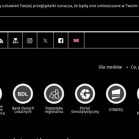
any ustawień Twojej przeglądarki oznacza, że będą one umieszczane w Twoi
Dla mediów
Co, 
ne
Bank Danych
Statystyka
Portal
um
STRATEG
Lokalnych
regionalna
Geostatystyczny
wca
K