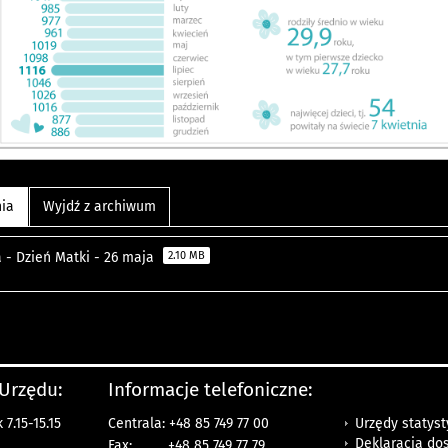
nia
Wyjdź z archiwum
a - Dzień Matki - 26 maja
2.10 MB
 Urzędu:
Informacje telefoniczne:
Urzędy statys
7.15-15.15
Centrala: +48 85 749 77 00
Deklaracja do
Fax:
+48 85 749 77 79