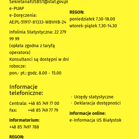
SekretariatUSBST@stat.gov.pl
e-PUAP
REGON:
e-Doręczenia:
poniedziałek 7.30-18.00
AE:PL-51917-81333-WBVHB-24
wtorek-piątek 7.30-14.30
Infolinia Statystyczna: 22 279
99 99
(opłata zgodna z taryfą
operatora)
Konsultanci są dostępni w dni
robocze:
pon.- pt.: godz. 8.00 - 15.00
Informacje
telefoniczne:
Urzędy statystyczne
Deklaracja dostępności
Centrala: +48 85 749 77 00
Fax:
+48 85 749 77 79
Informacje online:
Informatorium:
e-Informacja US Białystok
+48 85 7497 788
REGON: