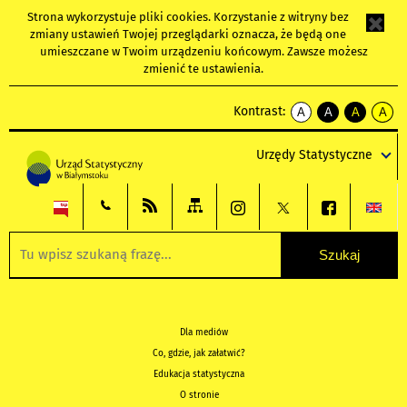
Strona wykorzystuje
pliki cookies
. Korzystanie z witryny bez
zmiany ustawień Twojej przeglądarki oznacza, że będą one
umieszczane w Twoim urządzeniu końcowym. Zawsze możesz
zmienić te ustawienia.
Kontrast:
A
A
A
A
kontrast
kontrast
kontrast
kontra
domyślny
biały
żółty
czarny
Urzędy Statystyczne
tekst
tekst
tekst
na
na
na
czarnym
czarnym
żółtym
Dla mediów
Co, gdzie, jak załatwić?
Edukacja statystyczna
O stronie