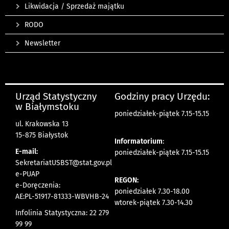
Likwidacja / Sprzedaż majątku
RODO
Newsletter
Urząd Statystyczny
Godziny pracy Urzędu:
w Białymstoku
poniedziałek-piątek 7.15-15.15
ul. Krakowska 13
15-875 Białystok
Informatorium
:
E-mail:
poniedziałek-piątek 7.15-15.15
SekretariatUSBST@stat.gov.pl
e-PUAP
REGON:
e-Doręczenia:
poniedziałek 7.30-18.00
AE:PL-51917-81333-WBVHB-24
wtorek-piątek 7.30-14.30
Infolinia Statystyczna: 22 279
99 99