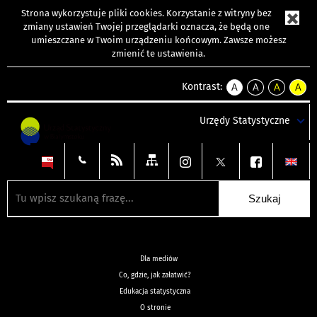
Strona wykorzystuje
pliki cookies
. Korzystanie z witryny bez
zmiany ustawień Twojej przeglądarki oznacza, że będą one
umieszczane w Twoim urządzeniu końcowym. Zawsze możesz
zmienić te ustawienia.
Kontrast:
A
A
A
A
kontrast
kontrast
kontrast
kontra
domyślny
biały
żółty
czarny
Urzędy Statystyczne
tekst
tekst
tekst
na
na
na
czarnym
czarnym
żółtym
Dla mediów
Co, gdzie, jak załatwić?
Edukacja statystyczna
O stronie