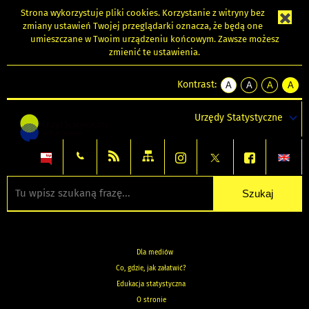
Strona wykorzystuje
pliki cookies
. Korzystanie z witryny bez
zmiany ustawień Twojej przeglądarki oznacza, że będą one
umieszczane w Twoim urządzeniu końcowym. Zawsze możesz
zmienić te ustawienia.
Kontrast:
A
A
A
A
kontrast
kontrast
kontrast
kontra
domyślny
biały
żółty
czarny
Urzędy Statystyczne
tekst
tekst
tekst
na
na
na
czarnym
czarnym
żółtym
Dla mediów
Co, gdzie, jak załatwić?
Edukacja statystyczna
O stronie