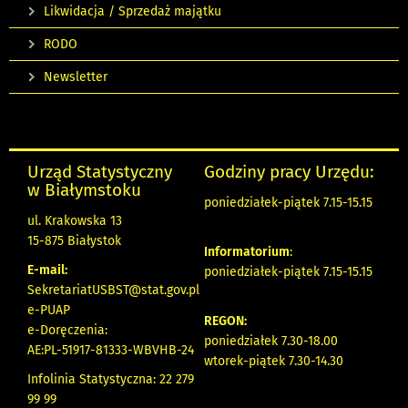
Likwidacja / Sprzedaż majątku
RODO
Newsletter
Urząd Statystyczny
Godziny pracy Urzędu:
w Białymstoku
poniedziałek-piątek 7.15-15.15
ul. Krakowska 13
15-875 Białystok
Informatorium
:
E-mail:
poniedziałek-piątek 7.15-15.15
SekretariatUSBST@stat.gov.pl
e-PUAP
REGON:
e-Doręczenia:
poniedziałek 7.30-18.00
AE:PL-51917-81333-WBVHB-24
wtorek-piątek 7.30-14.30
Infolinia Statystyczna: 22 279
99 99