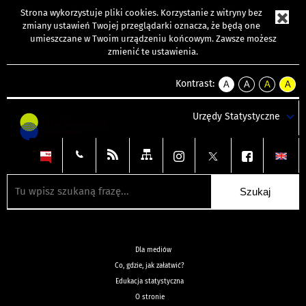
Strona wykorzystuje
pliki cookies
. Korzystanie z witryny bez
zmiany ustawień Twojej przeglądarki oznacza, że będą one
umieszczane w Twoim urządzeniu końcowym. Zawsze możesz
zmienić te ustawienia.
Kontrast:
A
A
A
A
kontrast
kontrast
kontrast
kontra
domyślny
biały
żółty
czarny
Urzędy Statystyczne
tekst
tekst
tekst
na
na
na
czarnym
czarnym
żółtym
Dla mediów
Co, gdzie, jak załatwić?
Edukacja statystyczna
O stronie