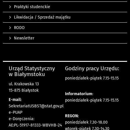
Praktyki studenckie
Likwidacja / Sprzedaż majątku
RODO
Newsletter
Urząd Statystyczny
Godziny pracy Urzędu:
w Białymstoku
poniedziałek-piątek 7.15-15.15
ul. Krakowska 13
15-875 Białystok
Informatorium
:
E-mail:
poniedziałek-piątek 7.15-15.15
SekretariatUSBST@stat.gov.pl
e-PUAP
REGON:
e-Doręczenia:
poniedziałek 7.30-18.00
AE:PL-51917-81333-WBVHB-24
wtorek-piątek 7.30-14.30