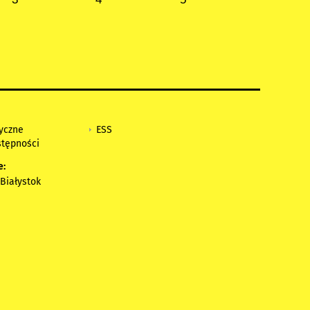
tyczne
ESS
stępności
e:
Białystok