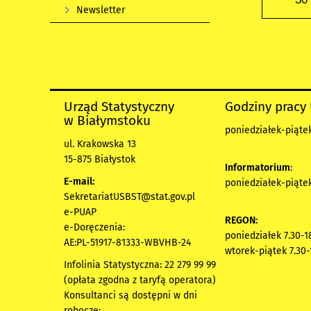
Newsletter
Urząd Statystyczny
Godziny pracy
w Białymstoku
poniedziałek-piątek 
ul. Krakowska 13
15-875 Białystok
Informatorium
:
E-mail:
poniedziałek-piątek 
SekretariatUSBST@stat.gov.pl
e-PUAP
REGON:
e-Doręczenia:
poniedziałek 7.30-1
AE:PL-51917-81333-WBVHB-24
wtorek-piątek 7.30-
Infolinia Statystyczna: 22 279 99 99
(opłata zgodna z taryfą operatora)
Konsultanci są dostępni w dni
robocze: