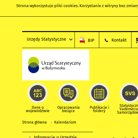
Strona wykorzystuje
pliki cookies
. Korzystanie z witryny bez zmi
Urzędy Statystyczne
Kontakt
BIP
Statystycz
Dane o
Opracowania
Publikacje i
Vademec
województwie
bieżące
foldery
Samorządo
Strona główna
Kalendarium
Informacje o Urzędzie