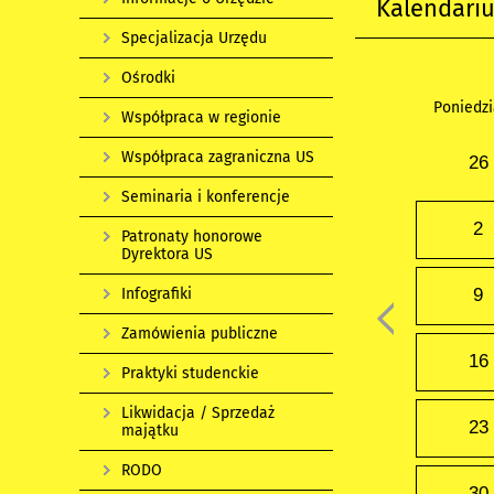
Kalendari
Specjalizacja Urzędu
Ośrodki
Poniedzi
Współpraca w regionie
Współpraca zagraniczna US
26
Seminaria i konferencje
2
Patronaty honorowe
Dyrektora US
Infografiki
9
Zamówienia publiczne
16
Praktyki studenckie
Likwidacja / Sprzedaż
23
majątku
RODO
30