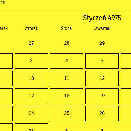
um
Styczeń 4975
ałek
Wtorek
Środa
Czwartek
27
28
29
3
4
5
10
11
12
17
18
19
24
25
26
31
1
2