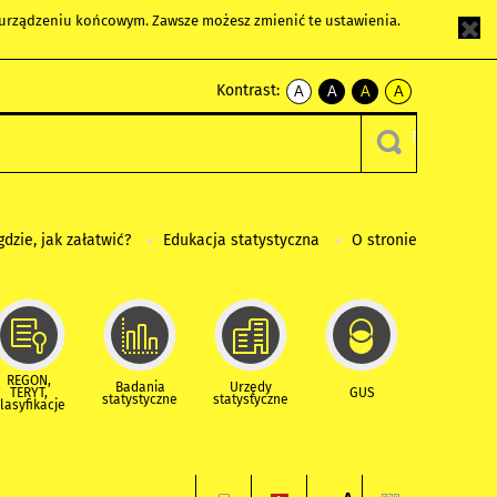
m urządzeniu końcowym. Zawsze możesz zmienić te ustawienia.
Kontrast:
A
A
A
A
kontrast
kontrast
kontrast
kontrast
domyślny
biały
żółty
czarny
tekst
tekst
tekst
na
na
na
czarnym
czarnym
żółtym
gdzie, jak załatwić?
Edukacja statystyczna
O stronie
REGON,
Badania
Urzędy
TERYT,
GUS
statystyczne
statystyczne
lasyfikacje