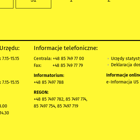
 Urzędu:
Informacje telefoniczne:
Urzędy statys
7.15-15.15
Centrala: +48 85 749 77 00
Deklaracja do
Fax:
+48 85 749 77 79
Informacje onlin
Informatorium:
e-Informacja US 
7.15-15.15
+48 85 7497 788
REGON:
+48 85 7497 782, 85 7497 774,
8.00
85 7497 754, 85 7497 719
14.30