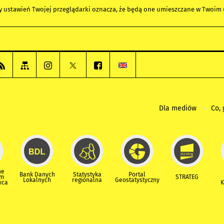
any ustawień Twojej przeglądarki oznacza, że będą one umieszczane w Twoi
Dla mediów
Co, 
ne
Bank Danych
Statystyka
Portal
um
STRATEG
Lokalnych
regionalna
Geostatystyczny
wca
K