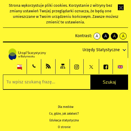
Strona wykorzystuje
pliki cookies
. Korzystanie z witryny bez
zmiany ustawień Twojej przeglądarki oznacza, że będą one
umieszczane w Twoim urządzeniu końcowym. Zawsze możesz
zmienić te ustawienia.
Kontrast:
A
A
A
A
kontrast
kontrast
kontrast
kontra
domyślny
biały
żółty
czarny
Urzędy Statystyczne
tekst
tekst
tekst
na
na
na
czarnym
czarnym
żółtym
Dla mediów
Co, gdzie, jak załatwić?
Edukacja statystyczna
O stronie