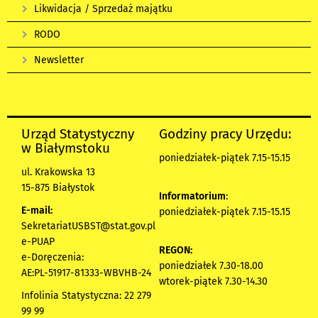
Likwidacja / Sprzedaż majątku
RODO
Newsletter
Urząd Statystyczny
Godziny pracy Urzędu:
w Białymstoku
poniedziałek-piątek 7.15-15.15
ul. Krakowska 13
15-875 Białystok
Informatorium
:
E-mail:
poniedziałek-piątek 7.15-15.15
SekretariatUSBST@stat.gov.pl
e-PUAP
REGON:
e-Doręczenia:
poniedziałek 7.30-18.00
AE:PL-51917-81333-WBVHB-24
wtorek-piątek 7.30-14.30
Infolinia Statystyczna: 22 279
99 99