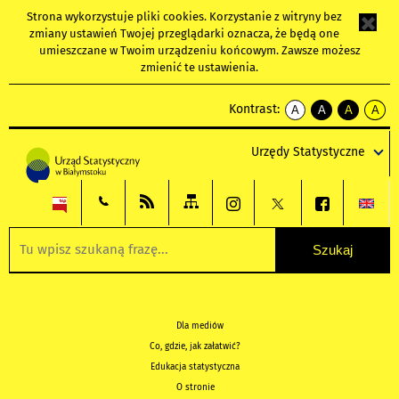
Strona wykorzystuje
pliki cookies
. Korzystanie z witryny bez
zmiany ustawień Twojej przeglądarki oznacza, że będą one
umieszczane w Twoim urządzeniu końcowym. Zawsze możesz
zmienić te ustawienia.
Kontrast:
A
A
A
A
kontrast
kontrast
kontrast
kontra
domyślny
biały
żółty
czarny
Urzędy Statystyczne
tekst
tekst
tekst
na
na
na
czarnym
czarnym
żółtym
Dla mediów
Co, gdzie, jak załatwić?
Edukacja statystyczna
O stronie