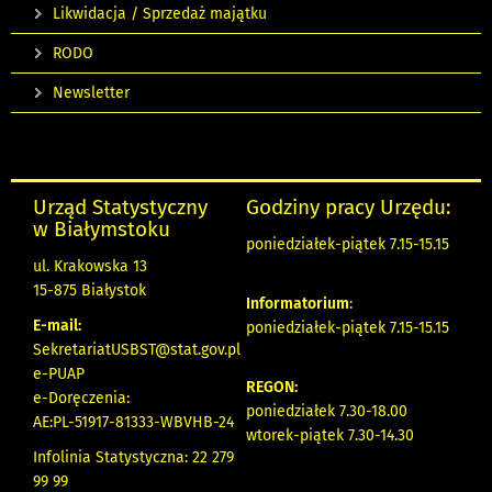
Likwidacja / Sprzedaż majątku
RODO
Newsletter
Urząd Statystyczny
Godziny pracy Urzędu:
w Białymstoku
poniedziałek-piątek 7.15-15.15
ul. Krakowska 13
15-875 Białystok
Informatorium
:
E-mail:
poniedziałek-piątek 7.15-15.15
SekretariatUSBST@stat.gov.pl
e-PUAP
REGON:
e-Doręczenia:
poniedziałek 7.30-18.00
AE:PL-51917-81333-WBVHB-24
wtorek-piątek 7.30-14.30
Infolinia Statystyczna: 22 279
99 99