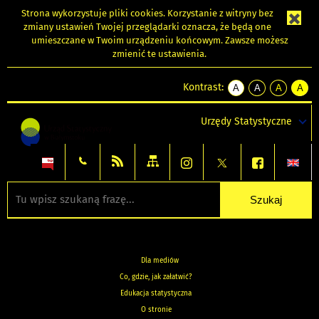
Strona wykorzystuje
pliki cookies
. Korzystanie z witryny bez
zmiany ustawień Twojej przeglądarki oznacza, że będą one
umieszczane w Twoim urządzeniu końcowym. Zawsze możesz
zmienić te ustawienia.
Kontrast:
A
A
A
A
kontrast
kontrast
kontrast
kontra
domyślny
biały
żółty
czarny
Urzędy Statystyczne
tekst
tekst
tekst
na
na
na
czarnym
czarnym
żółtym
Dla mediów
Co, gdzie, jak załatwić?
Edukacja statystyczna
O stronie