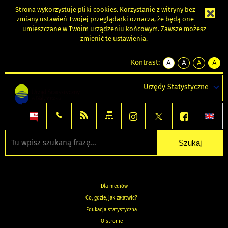
Strona wykorzystuje
pliki cookies
. Korzystanie z witryny bez
zmiany ustawień Twojej przeglądarki oznacza, że będą one
umieszczane w Twoim urządzeniu końcowym. Zawsze możesz
zmienić te ustawienia.
Kontrast:
A
A
A
A
kontrast
kontrast
kontrast
kontra
domyślny
biały
żółty
czarny
Urzędy Statystyczne
tekst
tekst
tekst
na
na
na
czarnym
czarnym
żółtym
Dla mediów
Co, gdzie, jak załatwić?
Edukacja statystyczna
O stronie