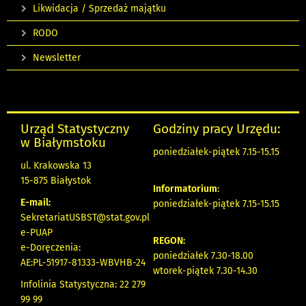
Likwidacja / Sprzedaż majątku
RODO
Newsletter
Urząd Statystyczny
Godziny pracy Urzędu:
w Białymstoku
poniedziałek-piątek 7.15-15.15
ul. Krakowska 13
15-875 Białystok
Informatorium
:
E-mail:
poniedziałek-piątek 7.15-15.15
SekretariatUSBST@stat.gov.pl
e-PUAP
REGON:
e-Doręczenia:
poniedziałek 7.30-18.00
AE:PL-51917-81333-WBVHB-24
wtorek-piątek 7.30-14.30
Infolinia Statystyczna: 22 279
99 99