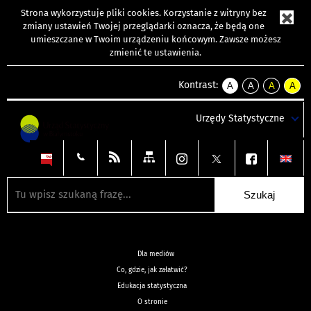
Strona wykorzystuje
pliki cookies
. Korzystanie z witryny bez
zmiany ustawień Twojej przeglądarki oznacza, że będą one
umieszczane w Twoim urządzeniu końcowym. Zawsze możesz
zmienić te ustawienia.
Kontrast:
A
A
A
A
kontrast
kontrast
kontrast
kontra
domyślny
biały
żółty
czarny
Urzędy Statystyczne
tekst
tekst
tekst
na
na
na
czarnym
czarnym
żółtym
Dla mediów
Co, gdzie, jak załatwić?
Edukacja statystyczna
O stronie