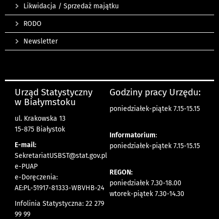
Likwidacja / Sprzedaż majątku
RODO
Newsletter
Urząd Statystyczny
Godziny pracy Urzędu:
w Białymstoku
poniedziałek-piątek 7.15-15.15
ul. Krakowska 13
15-875 Białystok
Informatorium
:
E-mail:
poniedziałek-piątek 7.15-15.15
SekretariatUSBST@stat.gov.pl
e-PUAP
REGON:
e-Doręczenia:
poniedziałek 7.30-18.00
AE:PL-51917-81333-WBVHB-24
wtorek-piątek 7.30-14.30
Infolinia Statystyczna: 22 279
99 99