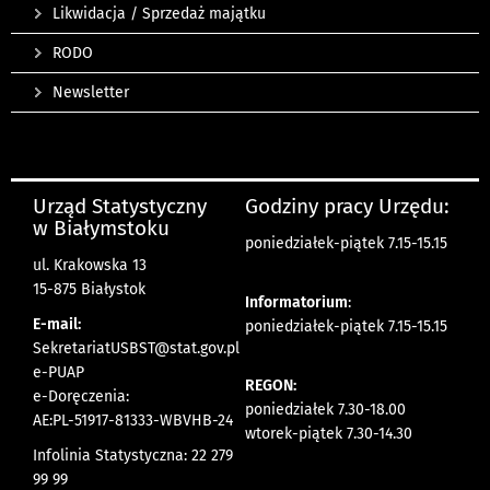
Likwidacja / Sprzedaż majątku
RODO
Newsletter
Urząd Statystyczny
Godziny pracy Urzędu:
w Białymstoku
poniedziałek-piątek 7.15-15.15
ul. Krakowska 13
15-875 Białystok
Informatorium
:
E-mail:
poniedziałek-piątek 7.15-15.15
SekretariatUSBST@stat.gov.pl
e-PUAP
REGON:
e-Doręczenia:
poniedziałek 7.30-18.00
AE:PL-51917-81333-WBVHB-24
wtorek-piątek 7.30-14.30
Infolinia Statystyczna: 22 279
99 99