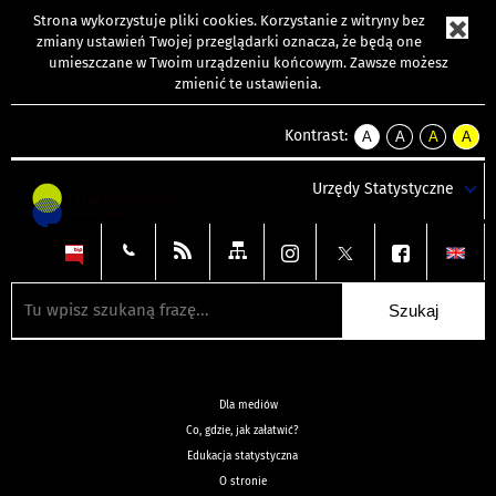
Strona wykorzystuje
pliki cookies
. Korzystanie z witryny bez
zmiany ustawień Twojej przeglądarki oznacza, że będą one
umieszczane w Twoim urządzeniu końcowym. Zawsze możesz
zmienić te ustawienia.
Kontrast:
A
A
A
A
kontrast
kontrast
kontrast
kontra
domyślny
biały
żółty
czarny
Urzędy Statystyczne
tekst
tekst
tekst
na
na
na
czarnym
czarnym
żółtym
Dla mediów
Co, gdzie, jak załatwić?
Edukacja statystyczna
O stronie