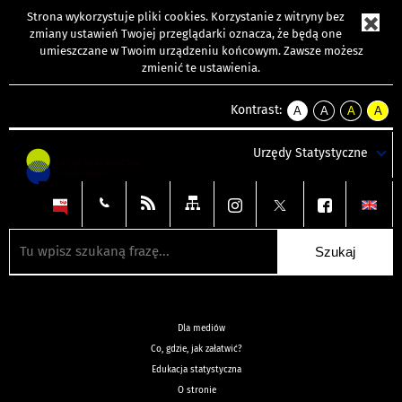
Strona wykorzystuje
pliki cookies
. Korzystanie z witryny bez
zmiany ustawień Twojej przeglądarki oznacza, że będą one
umieszczane w Twoim urządzeniu końcowym. Zawsze możesz
zmienić te ustawienia.
Kontrast:
A
A
A
A
kontrast
kontrast
kontrast
kontra
domyślny
biały
żółty
czarny
Urzędy Statystyczne
tekst
tekst
tekst
na
na
na
czarnym
czarnym
żółtym
Dla mediów
Co, gdzie, jak załatwić?
Edukacja statystyczna
O stronie