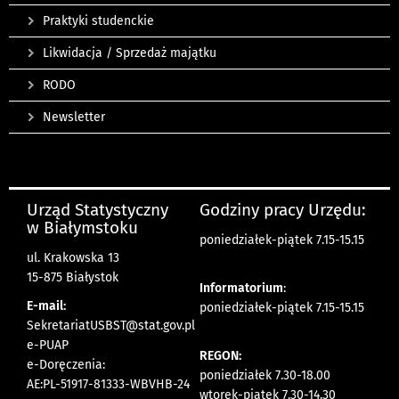
Praktyki studenckie
Likwidacja / Sprzedaż majątku
RODO
Newsletter
Urząd Statystyczny
Godziny pracy Urzędu:
w Białymstoku
poniedziałek-piątek 7.15-15.15
ul. Krakowska 13
15-875 Białystok
Informatorium
:
E-mail:
poniedziałek-piątek 7.15-15.15
SekretariatUSBST@stat.gov.pl
e-PUAP
REGON:
e-Doręczenia:
poniedziałek 7.30-18.00
AE:PL-51917-81333-WBVHB-24
wtorek-piątek 7.30-14.30