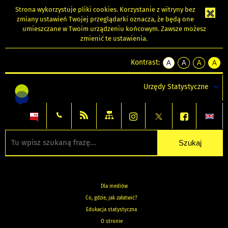
Strona wykorzystuje
pliki cookies
. Korzystanie z witryny bez
zmiany ustawień Twojej przeglądarki oznacza, że będą one
umieszczane w Twoim urządzeniu końcowym. Zawsze możesz
zmienić te ustawienia.
Kontrast:
A
A
A
A
kontrast
kontrast
kontrast
kontra
domyślny
biały
żółty
czarny
Urzędy Statystyczne
tekst
tekst
tekst
na
na
na
czarnym
czarnym
żółtym
Dla mediów
Co, gdzie, jak załatwić?
Edukacja statystyczna
O stronie