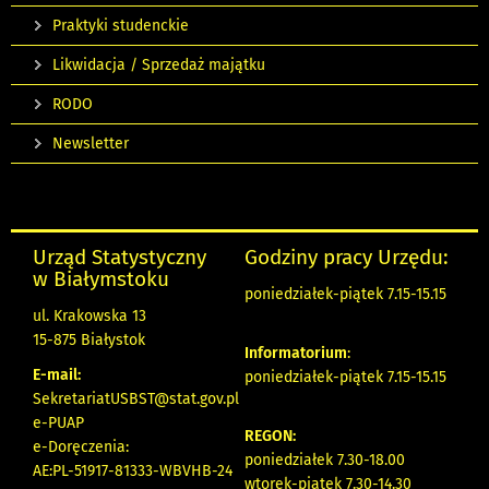
Praktyki studenckie
Likwidacja / Sprzedaż majątku
RODO
Newsletter
Urząd Statystyczny
Godziny pracy Urzędu:
w Białymstoku
poniedziałek-piątek 7.15-15.15
ul. Krakowska 13
15-875 Białystok
Informatorium
:
E-mail:
poniedziałek-piątek 7.15-15.15
SekretariatUSBST@stat.gov.pl
e-PUAP
REGON:
e-Doręczenia:
poniedziałek 7.30-18.00
AE:PL-51917-81333-WBVHB-24
wtorek-piątek 7.30-14.30