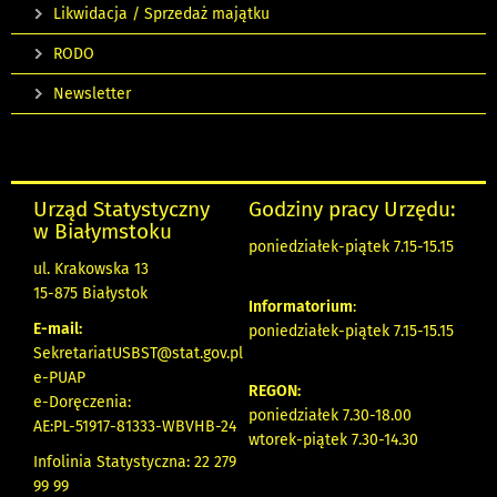
Likwidacja / Sprzedaż majątku
RODO
Newsletter
Urząd Statystyczny
Godziny pracy Urzędu:
w Białymstoku
poniedziałek-piątek 7.15-15.15
ul. Krakowska 13
15-875 Białystok
Informatorium
:
E-mail:
poniedziałek-piątek 7.15-15.15
SekretariatUSBST@stat.gov.pl
e-PUAP
REGON:
e-Doręczenia:
poniedziałek 7.30-18.00
AE:PL-51917-81333-WBVHB-24
wtorek-piątek 7.30-14.30
Infolinia Statystyczna: 22 279
99 99