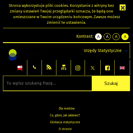
Strona wykorzystuje
pliki cookies
. Korzystanie z witryny bez
zmiany ustawień Twojej przeglądarki oznacza, że będą one
umieszczane w Twoim urządzeniu końcowym. Zawsze możesz
zmienić te ustawienia.
Kontrast:
A
A
A
A
kontrast
kontrast
kontrast
kontra
domyślny
biały
żółty
czarny
Urzędy Statystyczne
tekst
tekst
tekst
na
na
na
czarnym
czarnym
żółtym
Dla mediów
Co, gdzie, jak załatwić?
Edukacja statystyczna
O stronie