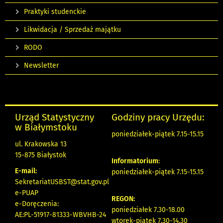
Praktyki studenckie
Likwidacja / Sprzedaż majątku
RODO
Newsletter
Urząd Statystyczny
Godziny pracy Urzędu:
w Białymstoku
poniedziałek-piątek 7.15-15.15
ul. Krakowska 13
15-875 Białystok
Informatorium
:
E-mail:
poniedziałek-piątek 7.15-15.15
SekretariatUSBST@stat.gov.pl
e-PUAP
REGON:
e-Doręczenia:
poniedziałek 7.30-18.00
AE:PL-51917-81333-WBVHB-24
wtorek-piątek 7.30-14.30