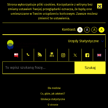
Strona wykorzystuje
pliki cookies
. Korzystanie z witryny bez
zmiany ustawień Twojej przeglądarki oznacza, że będą one
umieszczane w Twoim urządzeniu końcowym. Zawsze możesz
zmienić te ustawienia.
Kontrast:
A
A
A
A
kontrast
kontrast
kontrast
kontra
domyślny
biały
żółty
czarny
Urzędy Statystyczne
tekst
tekst
tekst
na
na
na
czarnym
czarnym
żółtym
Dla mediów
Co, gdzie, jak załatwić?
Edukacja statystyczna
O stronie