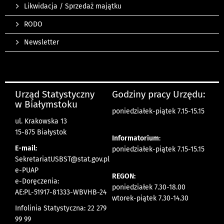
Likwidacja / Sprzedaż majątku
RODO
Newsletter
Urząd Statystyczny
Godziny pracy Urzędu:
w Białymstoku
poniedziałek-piątek 7.15-15.15
ul. Krakowska 13
15-875 Białystok
Informatorium
:
E-mail:
poniedziałek-piątek 7.15-15.15
SekretariatUSBST@stat.gov.pl
e-PUAP
REGON:
e-Doręczenia:
poniedziałek 7.30-18.00
AE:PL-51917-81333-WBVHB-24
wtorek-piątek 7.30-14.30
Infolinia Statystyczna: 22 279
99 99