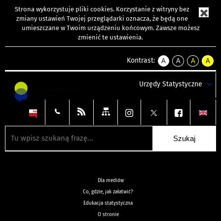
Strona wykorzystuje
pliki cookies
. Korzystanie z witryny bez
zmiany ustawień Twojej przeglądarki oznacza, że będą one
umieszczane w Twoim urządzeniu końcowym. Zawsze możesz
zmienić te ustawienia.
Kontrast:
A
A
A
A
kontrast
kontrast
kontrast
kontra
domyślny
biały
żółty
czarny
Urzędy Statystyczne
tekst
tekst
tekst
na
na
na
czarnym
czarnym
żółtym
Dla mediów
Co, gdzie, jak załatwić?
Edukacja statystyczna
O stronie