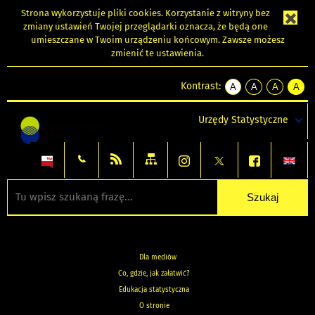
Strona wykorzystuje
pliki cookies
. Korzystanie z witryny bez
zmiany ustawień Twojej przeglądarki oznacza, że będą one
umieszczane w Twoim urządzeniu końcowym. Zawsze możesz
zmienić te ustawienia.
Kontrast:
A
A
A
A
kontrast
kontrast
kontrast
kontra
domyślny
biały
żółty
czarny
Urzędy Statystyczne
tekst
tekst
tekst
na
na
na
czarnym
czarnym
żółtym
Dla mediów
Co, gdzie, jak załatwić?
Edukacja statystyczna
O stronie