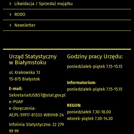
Likwidacja / Sprzedaż majątku
RODO
Newsletter
Urząd Statystyczny
Godziny pracy Urzędu:
w Białymstoku
poniedziałek-piątek 7.15-15.15
ul. Krakowska 13
15-875 Białystok
Informatorium
:
E-mail:
poniedziałek-piątek 7.15-15.15
SekretariatUSBST@stat.gov.pl
e-PUAP
REGON:
e-Doręczenia:
poniedziałek 7.30-18.00
AE:PL-51917-81333-WBVHB-24
wtorek-piątek 7.30-14.30
Infolinia Statystyczna: 22 279
99 99