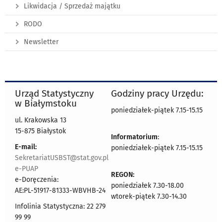
Likwidacja / Sprzedaż majątku
RODO
Newsletter
Urząd Statystyczny
Godziny pracy Urzędu:
w Białymstoku
poniedziałek-piątek 7.15-15.15
ul. Krakowska 13
15-875 Białystok
Informatorium
:
E-mail:
poniedziałek-piątek 7.15-15.15
SekretariatUSBST@stat.gov.pl
e-PUAP
REGON:
e-Doręczenia:
poniedziałek 7.30-18.00
AE:PL-51917-81333-WBVHB-24
wtorek-piątek 7.30-14.30
Infolinia Statystyczna: 22 279
99 99