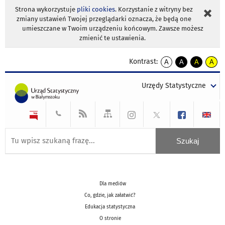
Strona wykorzystuje
pliki cookies
. Korzystanie z witryny bez
zmiany ustawień Twojej przeglądarki oznacza, że będą one
umieszczane w Twoim urządzeniu końcowym. Zawsze możesz
zmienić te ustawienia.
Kontrast:
A
A
A
A
kontrast
kontrast
kontrast
kontra
domyślny
biały
żółty
czarny
Urzędy Statystyczne
tekst
tekst
tekst
na
na
na
czarnym
czarnym
żółtym
Dla mediów
Co, gdzie, jak załatwić?
Edukacja statystyczna
O stronie