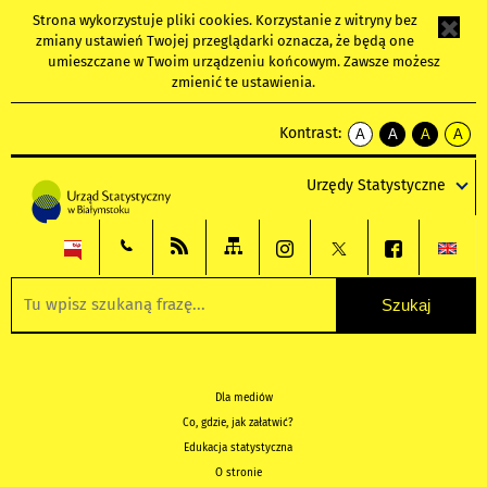
Strona wykorzystuje
pliki cookies
. Korzystanie z witryny bez
zmiany ustawień Twojej przeglądarki oznacza, że będą one
umieszczane w Twoim urządzeniu końcowym. Zawsze możesz
zmienić te ustawienia.
Kontrast:
A
A
A
A
kontrast
kontrast
kontrast
kontra
domyślny
biały
żółty
czarny
Urzędy Statystyczne
tekst
tekst
tekst
na
na
na
czarnym
czarnym
żółtym
Dla mediów
Co, gdzie, jak załatwić?
Edukacja statystyczna
O stronie