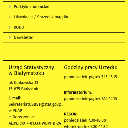
Praktyki studenckie
Likwidacja / Sprzedaż majątku
RODO
Newsletter
Urząd Statystyczny
Godziny pracy Urzędu:
w Białymstoku
poniedziałek-piątek 7.15-15.15
ul. Krakowska 13
15-875 Białystok
Informatorium
:
E-mail:
poniedziałek-piątek 7.15-15.15
SekretariatUSBST@stat.gov.pl
e-PUAP
REGON:
e-Doręczenia:
poniedziałek 7.30-18.00
AE:PL-51917-81333-WBVHB-24
wtorek-piątek 7.30-14.30