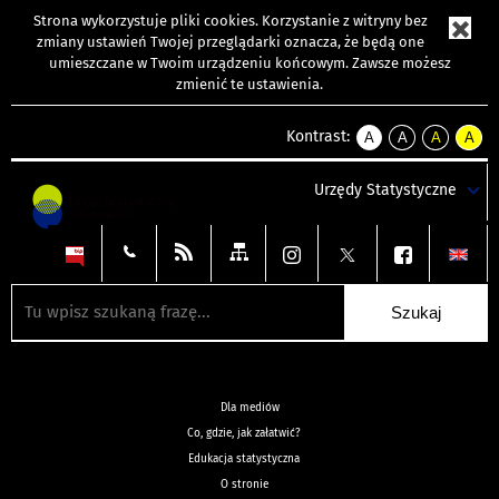
Strona wykorzystuje
pliki cookies
. Korzystanie z witryny bez
zmiany ustawień Twojej przeglądarki oznacza, że będą one
umieszczane w Twoim urządzeniu końcowym. Zawsze możesz
zmienić te ustawienia.
Kontrast:
A
A
A
A
kontrast
kontrast
kontrast
kontra
domyślny
biały
żółty
czarny
Urzędy Statystyczne
tekst
tekst
tekst
na
na
na
czarnym
czarnym
żółtym
Dla mediów
Co, gdzie, jak załatwić?
Edukacja statystyczna
O stronie