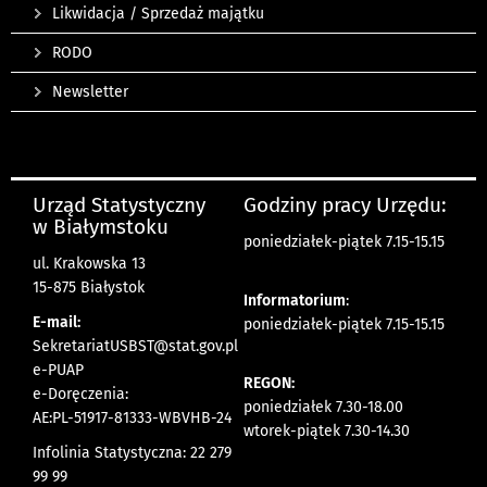
Likwidacja / Sprzedaż majątku
RODO
Newsletter
Urząd Statystyczny
Godziny pracy Urzędu:
w Białymstoku
poniedziałek-piątek 7.15-15.15
ul. Krakowska 13
15-875 Białystok
Informatorium
:
E-mail:
poniedziałek-piątek 7.15-15.15
SekretariatUSBST@stat.gov.pl
e-PUAP
REGON:
e-Doręczenia:
poniedziałek 7.30-18.00
AE:PL-51917-81333-WBVHB-24
wtorek-piątek 7.30-14.30
Infolinia Statystyczna: 22 279
99 99