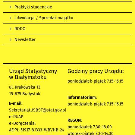
Praktyki studenckie
Likwidacja / Sprzedaż majątku
RODO
Newsletter
Urząd Statystyczny
Godziny pracy Urzędu:
w Białymstoku
poniedziałek-piątek 7.15-15.15
ul. Krakowska 13
15-875 Białystok
Informatorium
:
E-mail:
poniedziałek-piątek 7.15-15.15
SekretariatUSBST@stat.gov.pl
e-PUAP
REGON:
e-Doręczenia:
poniedziałek 7.30-18.00
AE:PL-51917-81333-WBVHB-24
wtorek-piątek 7.30-14.30