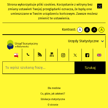
Strona wykorzystuje
pliki cookies
. Korzystanie z witryny bez
zmiany ustawień Twojej przeglądarki oznacza, że będą one
umieszczane w Twoim urządzeniu końcowym. Zawsze możesz
zmienić te ustawienia.
Kontrast:
A
A
A
A
kontrast
kontrast
kontrast
kontra
domyślny
biały
żółty
czarny
Urzędy Statystyczne
tekst
tekst
tekst
na
na
na
czarnym
czarnym
żółtym
Dla mediów
Co, gdzie, jak załatwić?
Edukacja statystyczna
O stronie