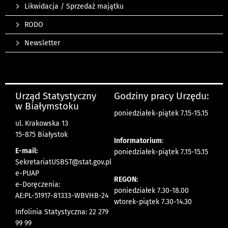
Likwidacja / Sprzedaż majątku
RODO
Newsletter
Urząd Statystyczny
Godziny pracy Urzędu:
w Białymstoku
poniedziałek-piątek 7.15-15.15
ul. Krakowska 13
15-875 Białystok
Informatorium
:
E-mail:
poniedziałek-piątek 7.15-15.15
SekretariatUSBST@stat.gov.pl
e-PUAP
REGON:
e-Doręczenia:
poniedziałek 7.30-18.00
AE:PL-51917-81333-WBVHB-24
wtorek-piątek 7.30-14.30
Infolinia Statystyczna: 22 279
99 99