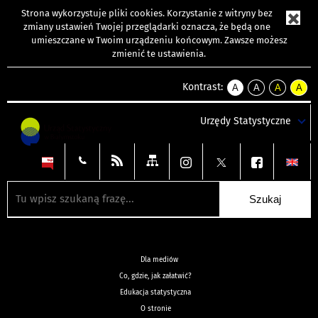
Strona wykorzystuje
pliki cookies
. Korzystanie z witryny bez
zmiany ustawień Twojej przeglądarki oznacza, że będą one
umieszczane w Twoim urządzeniu końcowym. Zawsze możesz
zmienić te ustawienia.
Kontrast:
A
A
A
A
kontrast
kontrast
kontrast
kontra
domyślny
biały
żółty
czarny
Urzędy Statystyczne
tekst
tekst
tekst
na
na
na
czarnym
czarnym
żółtym
Dla mediów
Co, gdzie, jak załatwić?
Edukacja statystyczna
O stronie