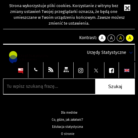
Strona wykorzystuje
pliki cookies
. Korzystanie z witryny bez
zmiany ustawień Twojej przeglądarki oznacza, że będą one
umieszczane w Twoim urządzeniu końcowym. Zawsze możesz
zmienić te ustawienia.
Kontrast:
A
A
A
A
kontrast
kontrast
kontrast
kontra
domyślny
biały
żółty
czarny
Urzędy Statystyczne
tekst
tekst
tekst
na
na
na
czarnym
czarnym
żółtym
Dla mediów
Co, gdzie, jak załatwić?
Edukacja statystyczna
O stronie