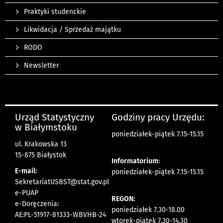
Praktyki studenckie
Likwidacja / Sprzedaż majątku
RODO
Newsletter
Urząd Statystyczny
Godziny pracy Urzędu:
w Białymstoku
poniedziałek-piątek 7.15-15.15
ul. Krakowska 13
15-875 Białystok
Informatorium
:
E-mail:
poniedziałek-piątek 7.15-15.15
SekretariatUSBST@stat.gov.pl
e-PUAP
REGON:
e-Doręczenia:
poniedziałek 7.30-18.00
AE:PL-51917-81333-WBVHB-24
wtorek-piątek 7.30-14.30