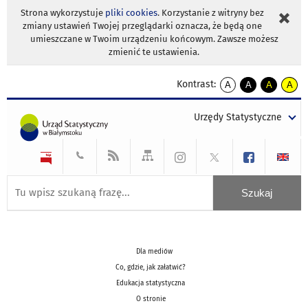
Strona wykorzystuje
pliki cookies
. Korzystanie z witryny bez
zmiany ustawień Twojej przeglądarki oznacza, że będą one
umieszczane w Twoim urządzeniu końcowym. Zawsze możesz
zmienić te ustawienia.
Kontrast:
A
A
A
A
kontrast
kontrast
kontrast
kontra
domyślny
biały
żółty
czarny
Urzędy Statystyczne
tekst
tekst
tekst
na
na
na
czarnym
czarnym
żółtym
Dla mediów
Co, gdzie, jak załatwić?
Edukacja statystyczna
O stronie