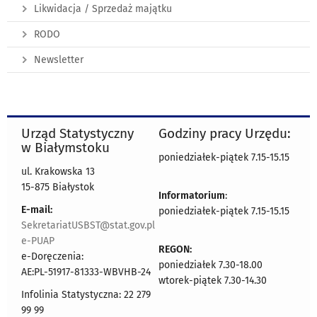
Likwidacja / Sprzedaż majątku
RODO
Newsletter
Urząd Statystyczny
Godziny pracy Urzędu:
w Białymstoku
poniedziałek-piątek 7.15-15.15
ul. Krakowska 13
15-875 Białystok
Informatorium
:
E-mail:
poniedziałek-piątek 7.15-15.15
SekretariatUSBST@stat.gov.pl
e-PUAP
REGON:
e-Doręczenia:
poniedziałek 7.30-18.00
AE:PL-51917-81333-WBVHB-24
wtorek-piątek 7.30-14.30
Infolinia Statystyczna: 22 279
99 99