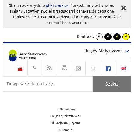
Strona wykorzystuje
pliki cookies
. Korzystanie z witryny bez
zmiany ustawień Twojej przeglądarki oznacza, że będą one
umieszczane w Twoim urządzeniu końcowym. Zawsze możesz
zmienić te ustawienia.
Kontrast:
A
A
A
A
kontrast
kontrast
kontrast
kontra
domyślny
biały
żółty
czarny
Urzędy Statystyczne
tekst
tekst
tekst
na
na
na
czarnym
czarnym
żółtym
Dla mediów
Co, gdzie, jak załatwić?
Edukacja statystyczna
O stronie