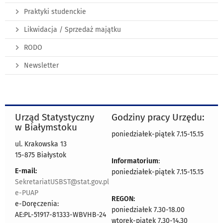
Praktyki studenckie
Likwidacja / Sprzedaż majątku
RODO
Newsletter
Urząd Statystyczny
Godziny pracy Urzędu:
w Białymstoku
poniedziałek-piątek 7.15-15.15
ul. Krakowska 13
15-875 Białystok
Informatorium
:
E-mail:
poniedziałek-piątek 7.15-15.15
SekretariatUSBST@stat.gov.pl
e-PUAP
REGON:
e-Doręczenia:
poniedziałek 7.30-18.00
AE:PL-51917-81333-WBVHB-24
wtorek-piątek 7.30-14.30