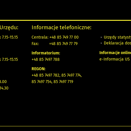
 Urzędu:
Informacje telefoniczne:
Urzędy statys
7.15-15.15
Centrala: +48 85 749 77 00
Deklaracja do
Fax:
+48 85 749 77 79
Informacje onlin
Informatorium:
e-Informacja US 
7.15-15.15
+48 85 7497 788
REGON:
+48 85 7497 782, 85 7497 774,
8.00
85 7497 754, 85 7497 719
14.30