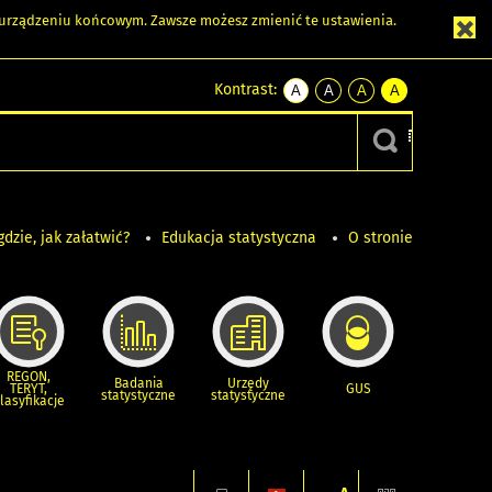
m urządzeniu końcowym. Zawsze możesz zmienić te ustawienia.
Kontrast:
A
A
A
A
kontrast
kontrast
kontrast
kontrast
domyślny
biały
żółty
czarny
tekst
tekst
tekst
na
na
na
czarnym
czarnym
żółtym
gdzie, jak załatwić?
Edukacja statystyczna
O stronie
REGON,
Badania
Urzędy
TERYT,
GUS
statystyczne
statystyczne
lasyfikacje