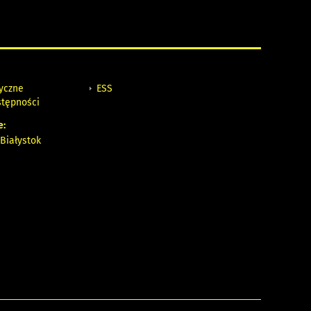
tyczne
ESS
stępności
e:
Białystok