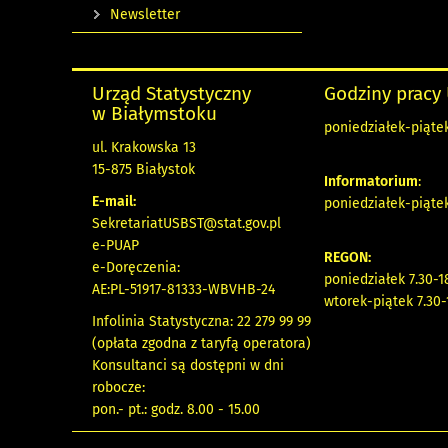
Newsletter
Urząd Statystyczny
Godziny pracy
w Białymstoku
poniedziałek-piątek 
ul. Krakowska 13
15-875 Białystok
Informatorium
:
E-mail:
poniedziałek-piątek 
SekretariatUSBST@stat.gov.pl
e-PUAP
REGON:
e-Doręczenia:
poniedziałek 7.30-1
AE:PL-51917-81333-WBVHB-24
wtorek-piątek 7.30-
Infolinia Statystyczna: 22 279 99 99
(opłata zgodna z taryfą operatora)
Konsultanci są dostępni w dni
robocze:
pon.- pt.: godz. 8.00 - 15.00