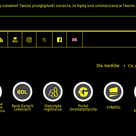
any ustawień Twojej przeglądarki oznacza, że będą one umieszczane w Twoi
Dla mediów
Co, 
ne
Bank Danych
Statystyka
Portal
um
STRATEG
Lokalnych
regionalna
Geostatystyczny
wca
K