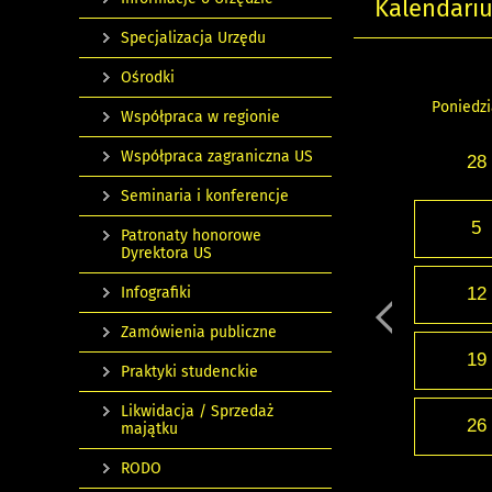
Kalendari
Specjalizacja Urzędu
Ośrodki
Poniedzi
Współpraca w regionie
Współpraca zagraniczna US
28
Seminaria i konferencje
5
Patronaty honorowe
Dyrektora US
Infografiki
12
Zamówienia publiczne
19
Praktyki studenckie
Likwidacja / Sprzedaż
26
majątku
RODO