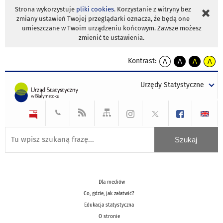
Strona wykorzystuje
pliki cookies
. Korzystanie z witryny bez
zmiany ustawień Twojej przeglądarki oznacza, że będą one
umieszczane w Twoim urządzeniu końcowym. Zawsze możesz
zmienić te ustawienia.
Kontrast:
A
A
A
A
kontrast
kontrast
kontrast
kontra
domyślny
biały
żółty
czarny
Urzędy Statystyczne
tekst
tekst
tekst
na
na
na
czarnym
czarnym
żółtym
Dla mediów
Co, gdzie, jak załatwić?
Edukacja statystyczna
O stronie