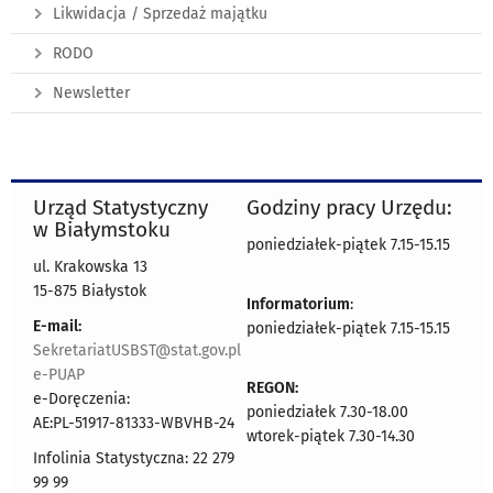
Likwidacja / Sprzedaż majątku
RODO
Newsletter
Urząd Statystyczny
Godziny pracy Urzędu:
w Białymstoku
poniedziałek-piątek 7.15-15.15
ul. Krakowska 13
15-875 Białystok
Informatorium
:
E-mail:
poniedziałek-piątek 7.15-15.15
SekretariatUSBST@stat.gov.pl
e-PUAP
REGON:
e-Doręczenia:
poniedziałek 7.30-18.00
AE:PL-51917-81333-WBVHB-24
wtorek-piątek 7.30-14.30
Infolinia Statystyczna: 22 279
99 99