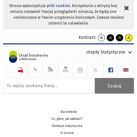
Strona wykorzystuje
pliki cookies
. Korzystanie z witryny bez
zmiany ustawień Twojej przeglądarki oznacza, że będą one
umieszczane w Twoim urządzeniu końcowym. Zawsze możesz
zmienić te ustawienia.
Kontrast:
A
A
A
A
kontrast
kontrast
kontrast
kontra
domyślny
biały
żółty
czarny
Urzędy Statystyczne
tekst
tekst
tekst
na
na
na
czarnym
czarnym
żółtym
Dla mediów
Co, gdzie, jak załatwić?
Edukacja statystyczna
O stronie