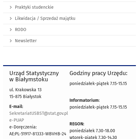
Praktyki studenckie
Likwidacja / Sprzedaż majątku
RODO
Newsletter
Urząd Statystyczny
Godziny pracy Urzędu:
w Białymstoku
poniedziałek-piątek 7.15-15.15
ul. Krakowska 13
15-875 Białystok
Informatorium
:
E-mail:
poniedziałek-piątek 7.15-15.15
SekretariatUSBST@stat.gov.pl
e-PUAP
REGON:
e-Doręczenia:
poniedziałek 7.30-18.00
AE:PL-51917-81333-WBVHB-24
wtorek-piątek 7.30-14.30