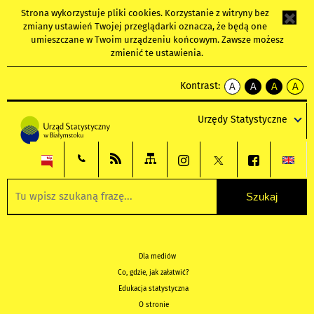
Strona wykorzystuje
pliki cookies
. Korzystanie z witryny bez
zmiany ustawień Twojej przeglądarki oznacza, że będą one
umieszczane w Twoim urządzeniu końcowym. Zawsze możesz
zmienić te ustawienia.
Kontrast:
A
A
A
A
kontrast
kontrast
kontrast
kontra
domyślny
biały
żółty
czarny
Urzędy Statystyczne
tekst
tekst
tekst
na
na
na
czarnym
czarnym
żółtym
Dla mediów
Co, gdzie, jak załatwić?
Edukacja statystyczna
O stronie