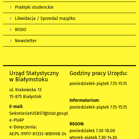
Praktyki studenckie
Likwidacja / Sprzedaż majątku
RODO
Newsletter
Urząd Statystyczny
Godziny pracy Urzędu:
w Białymstoku
poniedziałek-piątek 7.15-15.15
ul. Krakowska 13
15-875 Białystok
Informatorium
:
E-mail:
poniedziałek-piątek 7.15-15.15
SekretariatUSBST@stat.gov.pl
e-PUAP
REGON:
e-Doręczenia:
poniedziałek 7.30-18.00
AE:PL-51917-81333-WBVHB-24
wtorek-piątek 7.30-14.30