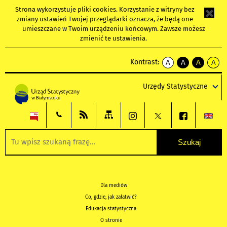
Strona wykorzystuje
pliki cookies
. Korzystanie z witryny bez
zmiany ustawień Twojej przeglądarki oznacza, że będą one
umieszczane w Twoim urządzeniu końcowym. Zawsze możesz
zmienić te ustawienia.
Kontrast:
A
A
A
A
kontrast
kontrast
kontrast
kontra
domyślny
biały
żółty
czarny
Urzędy Statystyczne
tekst
tekst
tekst
na
na
na
czarnym
czarnym
żółtym
Dla mediów
Co, gdzie, jak załatwić?
Edukacja statystyczna
O stronie