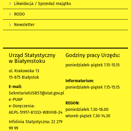
Likwidacja / Sprzedaż majątku
RODO
Newsletter
Urząd Statystyczny
Godziny pracy Urzędu:
w Białymstoku
poniedziałek-piątek 7.15-15.15
ul. Krakowska 13
15-875 Białystok
Informatorium
:
E-mail:
poniedziałek-piątek 7.15-15.15
SekretariatUSBST@stat.gov.pl
e-PUAP
REGON:
e-Doręczenia:
poniedziałek 7.30-18.00
AE:PL-51917-81333-WBVHB-24
wtorek-piątek 7.30-14.30
Infolinia Statystyczna: 22 279
99 99