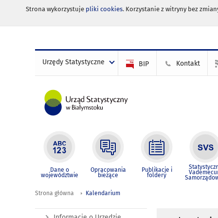
Strona wykorzystuje
pliki cookies
. Korzystanie z witryny bez zmi
Urzędy Statystyczne
Kontakt
BIP
Statystycz
Dane o
Opracowania
Publikacje i
Vademec
województwie
bieżące
foldery
Samorządo
Strona główna
Kalendarium
Informacje o Urzędzie