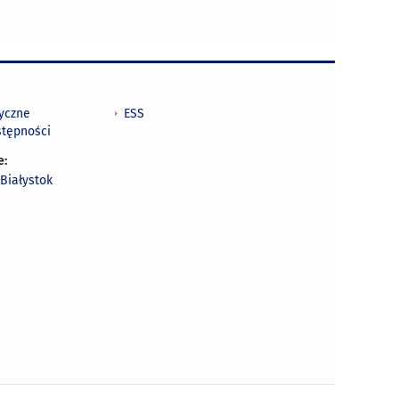
tyczne
ESS
stępności
e:
Białystok