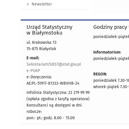
Newsletter
Urząd Statystyczny
Godziny pracy
w Białymstoku
poniedziałek-piątek 
ul. Krakowska 13
15-875 Białystok
Informatorium
:
E-mail:
poniedziałek-piątek 
SekretariatUSBST@stat.gov.pl
e-PUAP
REGON:
e-Doręczenia:
poniedziałek 7.30-1
AE:PL-51917-81333-WBVHB-24
wtorek-piątek 7.30-
Infolinia Statystyczna: 22 279 99 99
(opłata zgodna z taryfą operatora)
Konsultanci są dostępni w dni
robocze:
pon.- pt.: godz. 8.00 - 15.00