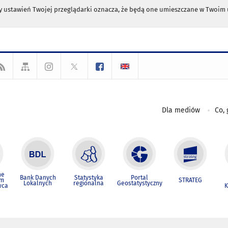
any ustawień Twojej przeglądarki oznacza, że będą one umieszczane w Twoi
Dla mediów
Co, 
ne
Bank Danych
Statystyka
Portal
um
STRATEG
Lokalnych
regionalna
Geostatystyczny
wca
K