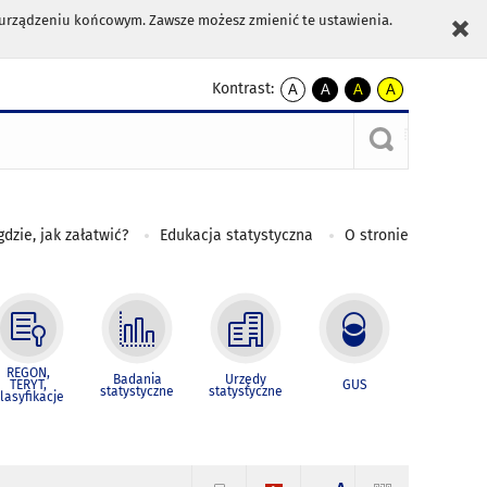
m urządzeniu końcowym. Zawsze możesz zmienić te ustawienia.
Kontrast:
A
A
A
A
kontrast
kontrast
kontrast
kontrast
domyślny
biały
żółty
czarny
tekst
tekst
tekst
na
na
na
czarnym
czarnym
żółtym
gdzie, jak załatwić?
Edukacja statystyczna
O stronie
REGON,
Badania
Urzędy
TERYT,
GUS
statystyczne
statystyczne
lasyfikacje