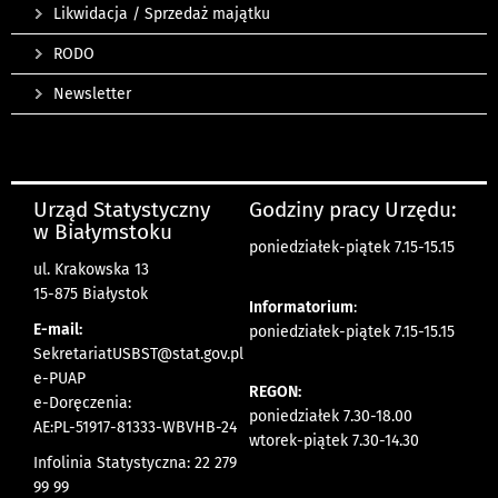
Likwidacja / Sprzedaż majątku
RODO
Newsletter
Urząd Statystyczny
Godziny pracy Urzędu:
w Białymstoku
poniedziałek-piątek 7.15-15.15
ul. Krakowska 13
15-875 Białystok
Informatorium
:
E-mail:
poniedziałek-piątek 7.15-15.15
SekretariatUSBST@stat.gov.pl
e-PUAP
REGON:
e-Doręczenia:
poniedziałek 7.30-18.00
AE:PL-51917-81333-WBVHB-24
wtorek-piątek 7.30-14.30
Infolinia Statystyczna: 22 279
99 99