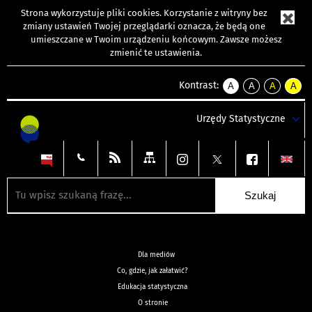
Strona wykorzystuje
pliki cookies
. Korzystanie z witryny bez
zmiany ustawień Twojej przeglądarki oznacza, że będą one
umieszczane w Twoim urządzeniu końcowym. Zawsze możesz
zmienić te ustawienia.
Kontrast:
A
A
A
A
kontrast
kontrast
kontrast
kontra
domyślny
biały
żółty
czarny
Urzędy Statystyczne
tekst
tekst
tekst
na
na
na
czarnym
czarnym
żółtym
Dla mediów
Co, gdzie, jak załatwić?
Edukacja statystyczna
O stronie