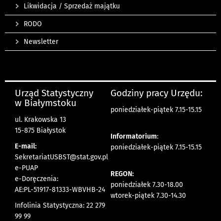
Likwidacja / Sprzedaż majątku
RODO
Newsletter
Urząd Statystyczny
Godziny pracy Urzędu:
w Białymstoku
poniedziałek-piątek 7.15-15.15
ul. Krakowska 13
15-875 Białystok
Informatorium
:
E-mail:
poniedziałek-piątek 7.15-15.15
SekretariatUSBST@stat.gov.pl
e-PUAP
REGON:
e-Doręczenia:
poniedziałek 7.30-18.00
AE:PL-51917-81333-WBVHB-24
wtorek-piątek 7.30-14.30
Infolinia Statystyczna: 22 279
99 99