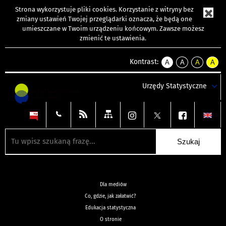
Strona wykorzystuje
pliki cookies
. Korzystanie z witryny bez
zmiany ustawień Twojej przeglądarki oznacza, że będą one
umieszczane w Twoim urządzeniu końcowym. Zawsze możesz
zmienić te ustawienia.
Kontrast:
A
A
A
A
kontrast
kontrast
kontrast
kontra
domyślny
biały
żółty
czarny
Urzędy Statystyczne
tekst
tekst
tekst
na
na
na
czarnym
czarnym
żółtym
Dla mediów
Co, gdzie, jak załatwić?
Edukacja statystyczna
O stronie