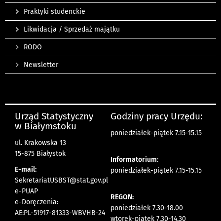
Praktyki studenckie
Likwidacja / Sprzedaż majątku
RODO
Newsletter
Urząd Statystyczny
Godziny pracy Urzędu:
w Białymstoku
poniedziałek-piątek 7.15-15.15
ul. Krakowska 13
15-875 Białystok
Informatorium
:
E-mail:
poniedziałek-piątek 7.15-15.15
SekretariatUSBST@stat.gov.pl
e-PUAP
REGON:
e-Doręczenia:
poniedziałek 7.30-18.00
AE:PL-51917-81333-WBVHB-24
wtorek-piątek 7.30-14.30