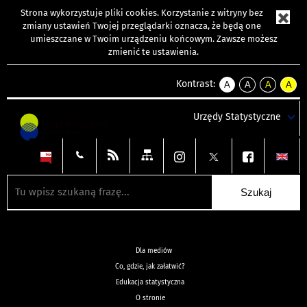
Strona wykorzystuje
pliki cookies
. Korzystanie z witryny bez
zmiany ustawień Twojej przeglądarki oznacza, że będą one
umieszczane w Twoim urządzeniu końcowym. Zawsze możesz
zmienić te ustawienia.
Kontrast:
A
A
A
A
kontrast
kontrast
kontrast
kontra
domyślny
biały
żółty
czarny
Urzędy Statystyczne
tekst
tekst
tekst
na
na
na
czarnym
czarnym
żółtym
Dla mediów
Co, gdzie, jak załatwić?
Edukacja statystyczna
O stronie