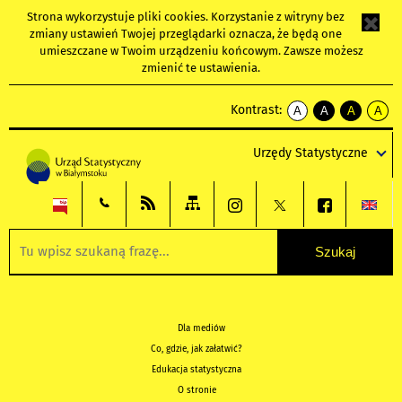
Strona wykorzystuje
pliki cookies
. Korzystanie z witryny bez
zmiany ustawień Twojej przeglądarki oznacza, że będą one
umieszczane w Twoim urządzeniu końcowym. Zawsze możesz
zmienić te ustawienia.
Kontrast:
A
A
A
A
kontrast
kontrast
kontrast
kontra
domyślny
biały
żółty
czarny
Urzędy Statystyczne
tekst
tekst
tekst
na
na
na
czarnym
czarnym
żółtym
Dla mediów
Co, gdzie, jak załatwić?
Edukacja statystyczna
O stronie