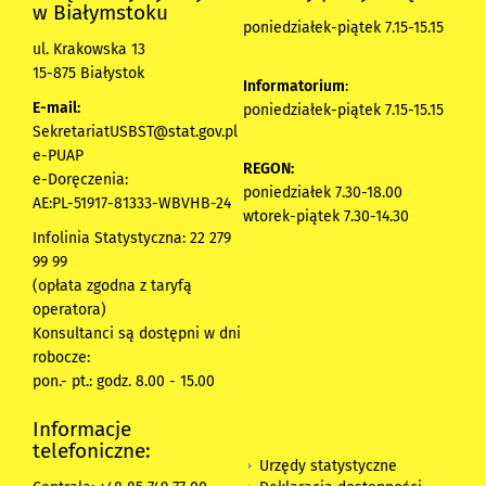
w Białymstoku
poniedziałek-piątek 7.15-15.15
ul. Krakowska 13
15-875 Białystok
Informatorium
:
E-mail:
poniedziałek-piątek 7.15-15.15
SekretariatUSBST@stat.gov.pl
e-PUAP
REGON:
e-Doręczenia:
poniedziałek 7.30-18.00
AE:PL-51917-81333-WBVHB-24
wtorek-piątek 7.30-14.30
Infolinia Statystyczna: 22 279
99 99
(opłata zgodna z taryfą
operatora)
Konsultanci są dostępni w dni
robocze:
pon.- pt.: godz. 8.00 - 15.00
Informacje
telefoniczne:
Urzędy statystyczne