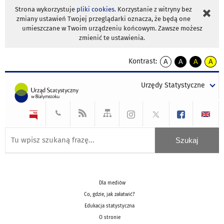
Strona wykorzystuje
pliki cookies
. Korzystanie z witryny bez
zmiany ustawień Twojej przeglądarki oznacza, że będą one
umieszczane w Twoim urządzeniu końcowym. Zawsze możesz
zmienić te ustawienia.
Kontrast:
A
A
A
A
kontrast
kontrast
kontrast
kontra
domyślny
biały
żółty
czarny
Urzędy Statystyczne
tekst
tekst
tekst
na
na
na
czarnym
czarnym
żółtym
Dla mediów
Co, gdzie, jak załatwić?
Edukacja statystyczna
O stronie