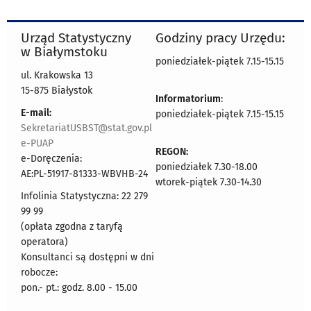
Urząd Statystyczny
Godziny pracy Urzędu:
w Białymstoku
poniedziałek-piątek 7.15-15.15
ul. Krakowska 13
15-875 Białystok
Informatorium
:
E-mail:
poniedziałek-piątek 7.15-15.15
SekretariatUSBST@stat.gov.pl
e-PUAP
REGON:
e-Doręczenia:
poniedziałek 7.30-18.00
AE:PL-51917-81333-WBVHB-24
wtorek-piątek 7.30-14.30
Infolinia Statystyczna: 22 279
99 99
(opłata zgodna z taryfą
operatora)
Konsultanci są dostępni w dni
robocze:
pon.- pt.: godz. 8.00 - 15.00