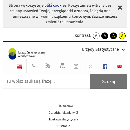
Strona wykorzystuje
pliki cookies
. Korzystanie z witryny bez
zmiany ustawień Twojej przeglądarki oznacza, że będą one
umieszczane w Twoim urządzeniu końcowym. Zawsze możesz
zmienić te ustawienia.
Kontrast:
A
A
A
A
kontrast
kontrast
kontrast
kontra
domyślny
biały
żółty
czarny
Urzędy Statystyczne
tekst
tekst
tekst
na
na
na
czarnym
czarnym
żółtym
Dla mediów
Co, gdzie, jak załatwić?
Edukacja statystyczna
O stronie