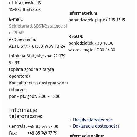
ul. Krakowska 13
15-875 Białystok
Informatorium
:
E-mail:
poniedziałek-piątek 7.15-15.15
SekretariatUSBST@stat.gov.pl
e-PUAP
REGON:
e-Doręczenia:
poniedziałek 7.30-18.00
AE:PL-51917-81333-WBVHB-24
wtorek-piątek 7.30-14.30
Infolinia Statystyczna: 22 279
99 99
(opłata zgodna z taryfą
operatora)
Konsultanci są dostępni w dni
robocze:
pon.- pt.: godz. 8.00 - 15.00
Informacje
telefoniczne:
Urzędy statystyczne
Deklaracja dostępności
Centrala: +48 85 749 77 00
Fax:
+48 85 749 77 79
Informacje online: