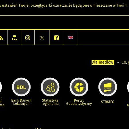
any ustawień Twojej przeglądarki oznacza, że będą one umieszczane w Twoi
Dla mediów
Co, 
ne
Bank Danych
Statystyka
Portal
um
STRATEG
Lokalnych
regionalna
Geostatystyczny
wca
K