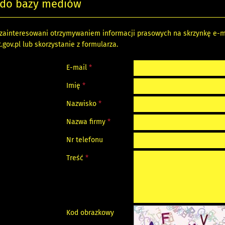
ę do bazy mediów
o zainteresowani otrzymywaniem informacji prasowych na skrzynkę e-m
.gov.pl
lub skorzystanie z formularza.
E-mail
*
Imię
*
Nazwisko
*
Nazwa firmy
*
Nr telefonu
Treść
*
Kod obrazkowy