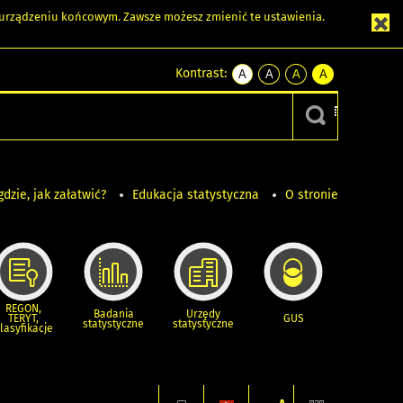
m urządzeniu końcowym. Zawsze możesz zmienić te ustawienia.
Kontrast:
A
A
A
A
kontrast
kontrast
kontrast
kontrast
domyślny
biały
żółty
czarny
tekst
tekst
tekst
na
na
na
czarnym
czarnym
żółtym
gdzie, jak załatwić?
Edukacja statystyczna
O stronie
REGON,
Badania
Urzędy
TERYT,
GUS
statystyczne
statystyczne
lasyfikacje