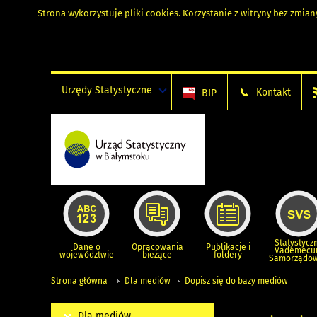
Strona wykorzystuje
pliki cookies
. Korzystanie z witryny bez zmi
Urzędy Statystyczne
Kontakt
BIP
Statystycz
Dane o
Opracowania
Publikacje i
Vademec
województwie
bieżące
foldery
Samorządo
Strona główna
Dla mediów
Dopisz się do bazy mediów
Dla mediów