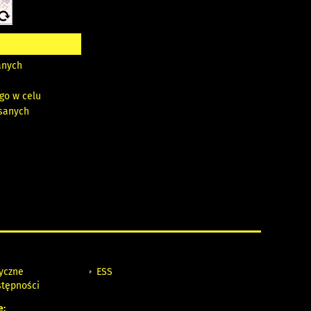
anych
go w celu
isanych
tyczne
ESS
stępności
e: