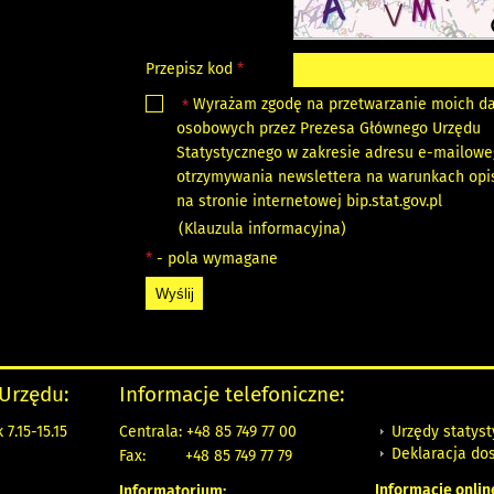
Przepisz kod
*
Wyrażam zgodę na przetwarzanie moich d
*
osobowych przez Prezesa Głównego Urzędu
Statystycznego w zakresie adresu e-mailowe
otrzymywania newslettera na warunkach op
na stronie internetowej bip.stat.gov.pl
(
Klauzula informacyjna
)
*
- pola wymagane
 Urzędu:
Informacje telefoniczne:
Urzędy statys
7.15-15.15
Centrala: +48 85 749 77 00
Deklaracja do
Fax:
+48 85 749 77 79
Informacje onlin
Informatorium: