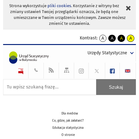
Strona wykorzystuje
pliki cookies
. Korzystanie z witryny bez
zmiany ustawień Twojej przeglądarki oznacza, że będą one
umieszczane w Twoim urządzeniu końcowym. Zawsze możesz
zmienić te ustawienia.
Kontrast:
A
A
A
A
kontrast
kontrast
kontrast
kontra
domyślny
biały
żółty
czarny
Urzędy Statystyczne
tekst
tekst
tekst
na
na
na
czarnym
czarnym
żółtym
Dla mediów
Co, gdzie, jak załatwić?
Edukacja statystyczna
O stronie