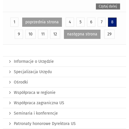
Czytaj dalej
1
poprzednia strona
4
5
6
7
8
9
10
11
12
następna strona
29
Informacje o Urzędzie
Specjalizacja Urzędu
Ośrodki
Współpraca w regionie
Współpraca zagraniczna US
Seminaria i konferencje
Patronaty honorowe Dyrektora US