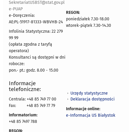
SekretariatUSBST@stat.gov.pl
e-PUAP
REGON:
e-Doręczenia:
poniedziałek 7.30-18.00
AE:PL-51917-81333-WBVHB-24
wtorek-piątek 7.30-14.30
Infolinia Statystyczna: 22 279
99 99
(opłata zgodna z taryfą
operatora)
Konsultanci są dostępni w dni
robocze:
pon.- pt.: godz. 8.00 - 15.00
Informacje
telefoniczne:
Urzędy statystyczne
Deklaracja dostępności
Centrala: +48 85 749 77 00
Fax:
+48 85 749 77 79
Informacje online:
Informatorium:
e-Informacja US Białystok
+48 85 7497 788
REGON: