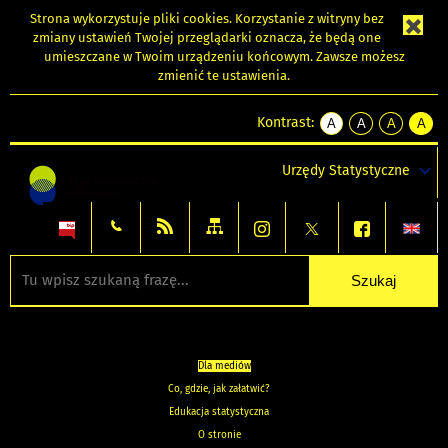
Strona wykorzystuje
pliki cookies
. Korzystanie z witryny bez
zmiany ustawień Twojej przeglądarki oznacza, że będą one
umieszczane w Twoim urządzeniu końcowym. Zawsze możesz
zmienić te ustawienia.
Kontrast:
A
A
A
A
kontrast
kontrast
kontrast
kontra
domyślny
biały
żółty
czarny
Urzędy Statystyczne
tekst
tekst
tekst
na
na
na
czarnym
czarnym
żółtym
Dla mediów
Co, gdzie, jak załatwić?
Edukacja statystyczna
O stronie