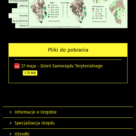
Pliki do pobrania
27 maja - Dzień Samorządu Terytorialnego
1.70 MB
Informacje o Urzędzie
Specjalizacja Urzędu
Ośrodki