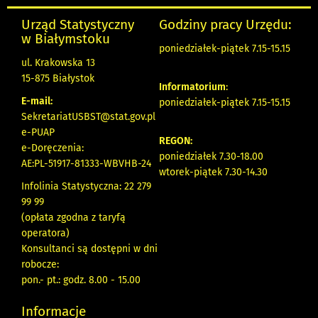
Urząd Statystyczny
Godziny pracy Urzędu:
w Białymstoku
poniedziałek-piątek 7.15-15.15
ul. Krakowska 13
15-875 Białystok
Informatorium
:
E-mail:
poniedziałek-piątek 7.15-15.15
SekretariatUSBST@stat.gov.pl
e-PUAP
REGON:
e-Doręczenia:
poniedziałek 7.30-18.00
AE:PL-51917-81333-WBVHB-24
wtorek-piątek 7.30-14.30
Infolinia Statystyczna: 22 279
99 99
(opłata zgodna z taryfą
operatora)
Konsultanci są dostępni w dni
robocze:
pon.- pt.: godz. 8.00 - 15.00
Informacje