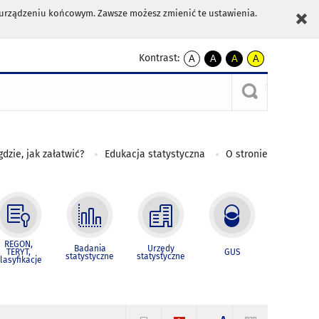
m urządzeniu końcowym. Zawsze możesz zmienić te ustawienia.
Kontrast:
A
A
A
A
kontrast
kontrast
kontrast
kontrast
domyślny
biały
żółty
czarny
tekst
tekst
tekst
na
na
na
czarnym
czarnym
żółtym
gdzie, jak załatwić?
Edukacja statystyczna
O stronie
REGON,
Badania
Urzędy
TERYT,
GUS
statystyczne
statystyczne
lasyfikacje