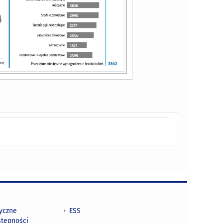
tyczne
ESS
stępności