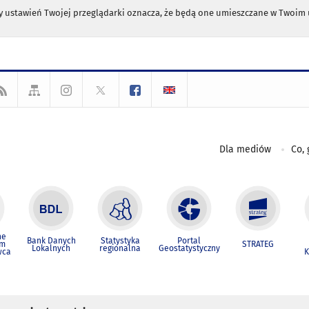
any ustawień Twojej przeglądarki oznacza, że będą one umieszczane w Twoi
Dla mediów
Co, 
ne
Bank Danych
Statystyka
Portal
um
STRATEG
Lokalnych
regionalna
Geostatystyczny
wca
K