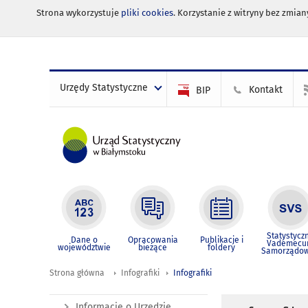
Strona wykorzystuje
pliki cookies
. Korzystanie z witryny bez zmi
Urzędy Statystyczne
Kontakt
BIP
Statystycz
Dane o
Opracowania
Publikacje i
Vademec
województwie
bieżące
foldery
Samorządo
Strona główna
Infografiki
Infografiki
Informacje o Urzędzie