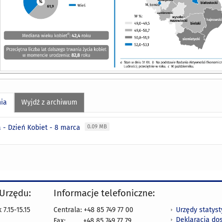
nia
Wyjdź z archiwum
a - Dzień Kobiet - 8 marca
0.09 MB
 Urzędu:
Informacje telefoniczne:
Urzędy statys
7.15-15.15
Centrala: +48 85 749 77 00
Deklaracja do
Fax:
+48 85 749 77 79